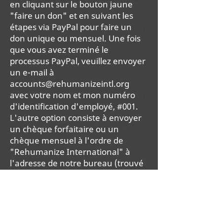
en cliquant sur le bouton jaune
"faire un don" et en suivant les
étapes via PayPal pour faire un
don unique ou mensuel. Une fois
que vous avez terminé le
processus PayPal, veuillez envoyer
un e-mail à
accounts@rehumanizeintl.org
avec votre nom et mon numéro
d'identification d'employé, #001.
L'autre option consiste à envoyer
un chèque forfaitaire ou un
chèque mensuel à l'ordre de
"Rehumanize International" à
l'adresse de notre bureau (trouvé
au bas de cette page)
avec votre
montant promis, encore une fois
avec mon numéro d'identification
d'employé #001 dans la ligne
mémo. Cela garantira que les