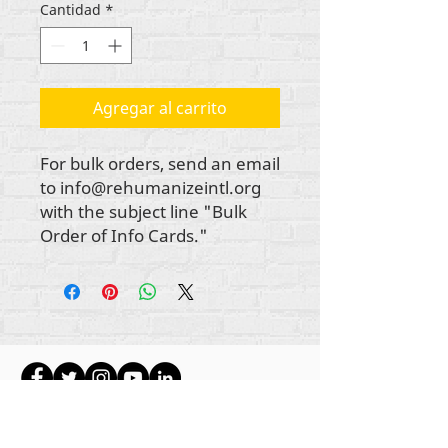
Cantidad
*
Agregar al carrito
For bulk orders, send an email
to info@rehumanizeintl.org
with the subject line "Bulk
Order of Info Cards."
Todo el contenido tiene derechos de autor de
Rehumanize International
2012-2022
, a menos
que se indique lo contrario en las líneas de autor.