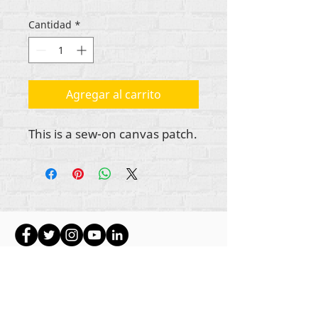
Cantidad
*
Agregar al carrito
This is a sew-on canvas patch.
Todo el contenido tiene derechos de autor de
Rehumanize International
2012-2022
, a menos
que se indique lo contrario en las líneas de autor.
Rehumanize International anteriormente operaba
como Life Matters Journal, Inc.,
2011-2017
.
Rehumanize International fue un nombre