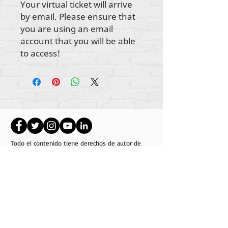
Your virtual ticket will arrive
by email. Please ensure that
you are using an email
account that you will be able
to access!
Todo el contenido tiene derechos de autor de
Rehumanize International
2012-2022
, a menos
que se indique lo contrario en las líneas de autor.
Rehumanize International anteriormente operaba
como Life Matters Journal, Inc.,
2011-2017
.
Rehumanize International fue un nombre
registrado
en Doing Business As
de Life Matters
Journal Inc. de 2017 a 2021.
Rehumanizar Internacional
309 Smithfield Street STE 210