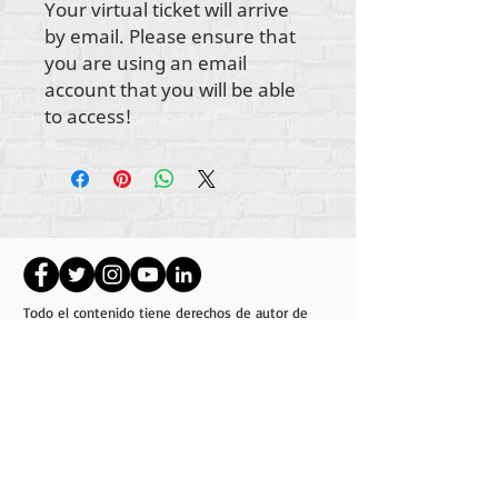
Your virtual ticket will arrive
by email. Please ensure that
you are using an email
account that you will be able
to access!
Todo el contenido tiene derechos de autor de
Rehumanize International
2012-2022
, a menos
que se indique lo contrario en las líneas de autor.
Rehumanize International anteriormente operaba
como Life Matters Journal, Inc.,
2011-2017
.
Rehumanize International fue un nombre
registrado
en Doing Business As
de Life Matters
Journal Inc. de 2017 a 2021.
Rehumanizar Internacional
309 Smithfield Street STE 210