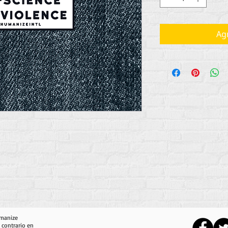
Agr
umanize
 contrario en