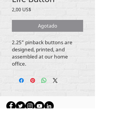
Precio
2,00 US$
Agotado
2.25" pinback buttons are
designed, printed, and
assembled at our home
office.
Todo el contenido tiene derechos de autor de
Rehumanize International
2012-2022
, a menos
que se indique lo contrario en las líneas de autor.
Rehumanize International anteriormente operaba