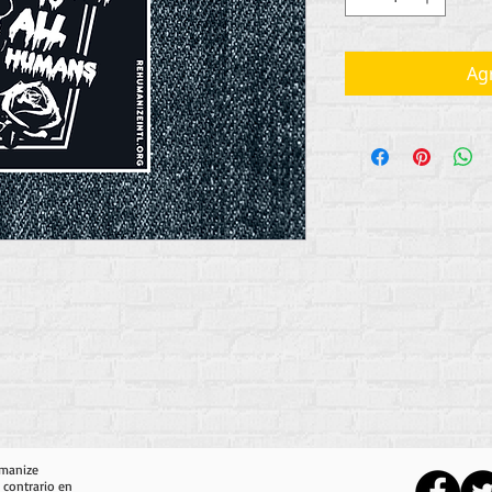
Agr
umanize
 contrario en