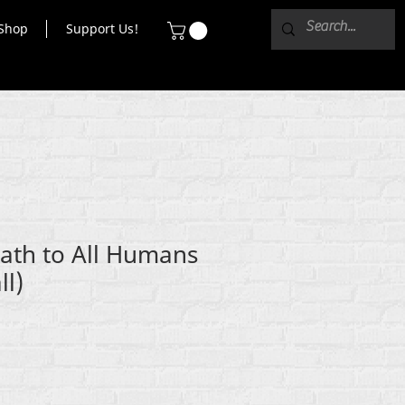
Shop
Support Us!
ath to All Humans
ll)