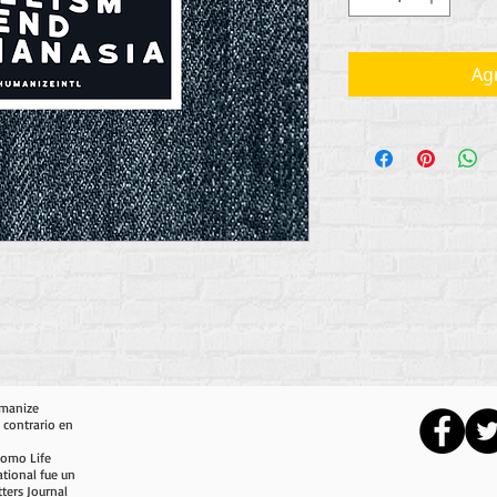
Agr
umanize
 contrario en
como Life
ational fue un
ters Journal