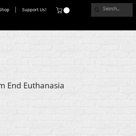
Shop
Support Us!
m End Euthanasia