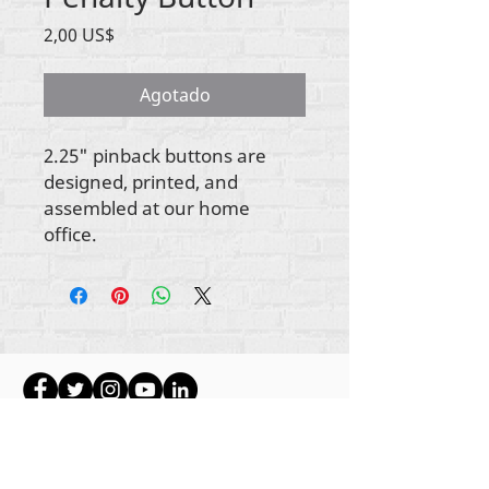
Precio
2,00 US$
Agotado
2.25" pinback buttons are
designed, printed, and
assembled at our home
office.
Todo el contenido tiene derechos de autor de
Rehumanize International
2012-2022
, a menos
que se indique lo contrario en las líneas de autor.
Rehumanize International anteriormente operaba