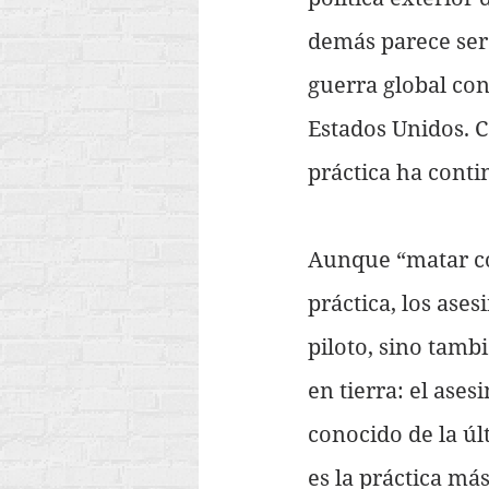
demás parece ser 
guerra global con
Estados Unidos. 
práctica ha cont
Aunque “matar co
práctica, los ases
piloto, sino tamb
en tierra: el ase
conocido de la úl
es la práctica má