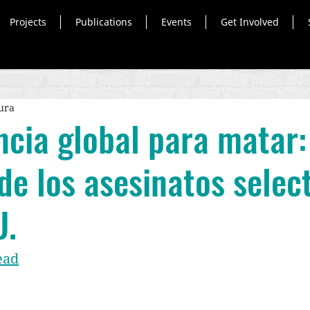
Projects
Publications
Events
Get Involved
tura
ncia global para matar:
 de los asesinatos selec
U.
ead