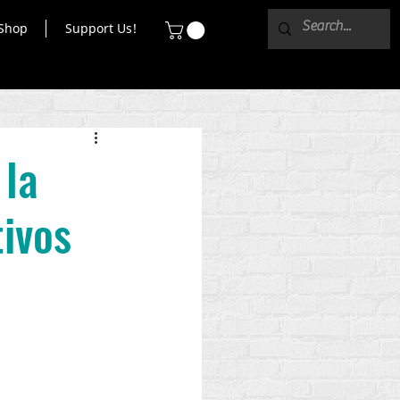
Shop
Support Us!
 la
tivos