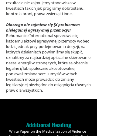
rezultacie nie zajmujemy stanowiska w
kwestiach takich jak programy dobrostanu,
kontrola broni, prawa zwierząt i inne.
Dlaczego nie zajmiesz się [X problemem
nielegalnej agresywnej przemocy]?
Rehumanize International sprzeciwia się
każdemu aktowi agresywnej przemocy wobec
ludzi. Jednak przy podejmowaniu decyzji, na
których działaniach powinniśmy się skupić,
uznaliśmy za najbardziej opłacalne skierowanie
naszej energii w stronę tych, które są obecnie
legalne i/lub społecznie akceptowalne,
ponieważ zmiana serc i umysłów w tych
kwestiach może prowadzić do zmiany
legislacyjnej niezbędne do osiągnięcia równych
praw dla wszystkich.
Additional Reading
White Paper on the Medicalization of Violence