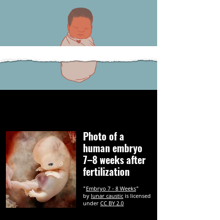
Photo of a
human embryo
7–8 weeks after
fertilization
"
Embryo 7 - 8 Weeks
"
by
lunar caustic
is licensed
under
CC BY 2.0