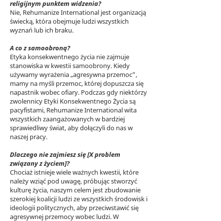
religijnym punktem widzenia?
Nie, Rehumanize International jest organizacją
świecką, która obejmuje ludzi wszystkich
wyznań lub ich braku.
A co z samoobroną?
Etyka konsekwentnego życia nie zajmuje
stanowiska w kwestii samoobrony. Kiedy
używamy wyrażenia „agresywna przemoc”,
mamy na myśli przemoc, której dopuszcza się
napastnik wobec ofiary. Podczas gdy niektórzy
zwolennicy Etyki Konsekwentnego Życia są
pacyfistami, Rehumanize International wita
wszystkich zaangażowanych w bardziej
sprawiedliwy świat, aby dołączyli do nas w
naszej pracy.
Dlaczego nie zajmiesz się [X problem
związany z życiem]?
Chociaż istnieje wiele ważnych kwestii, które
należy wziąć pod uwagę, próbując stworzyć
kulturę życia, naszym celem jest zbudowanie
szerokiej koalicji ludzi ze wszystkich środowisk i
ideologii politycznych, aby przeciwstawić się
agresywnej przemocy wobec ludzi. W