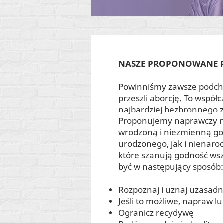
NASZE PROPONOWANE 
Powinniśmy zawsze podcho
przeszli aborcję. To współ
najbardziej bezbronnego z
Proponujemy naprawczy mo
wrodzoną i niezmienną go
urodzonego, jak i nienaro
które szanują godność wsz
być w następujący sposób:
Rozpoznaj i uznaj uzasad
Jeśli to możliwe, napraw l
Ogranicz recydywę