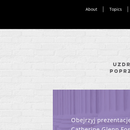
About
Topics
Uzdr
popr
Obejrzyj prezentac
Catherine Glenn Fost