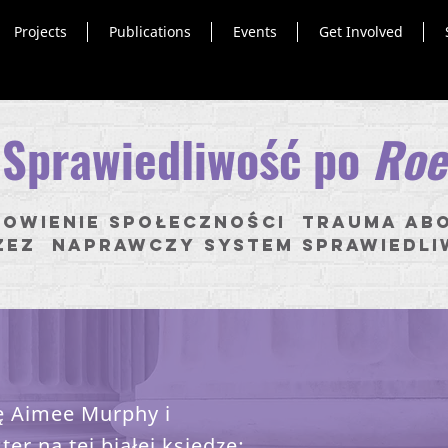
Projects
Publications
Events
Get Involved
Sprawiedliwość po
Roe
owienie społeczności Trauma ab
zez naprawczy system sprawiedli
ję Aimee Murphy i
er na tej białej księdze: