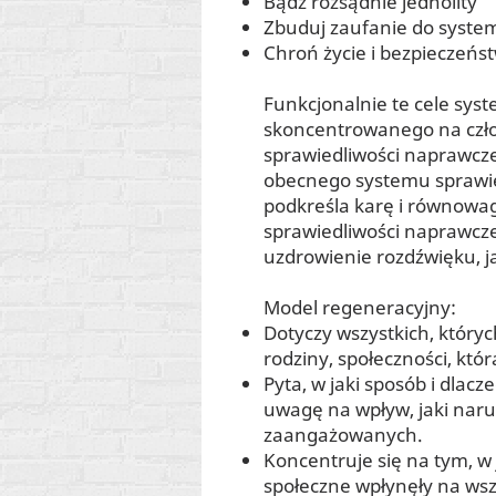
Bądź rozsądnie jednolity
Zbuduj zaufanie do syste
Chroń życie i bezpieczeńs
Funkcjonalnie te cele sys
skoncentrowanego na czł
sprawiedliwości naprawczej
obecnego systemu sprawied
podkreśla karę i równowa
sprawiedliwości naprawcze
uzdrowienie rozdźwięku, ja
Model regeneracyjny:
Dotyczy wszystkich, któryc
rodziny, społeczności, któ
Pyta, w jaki sposób i dlacz
uwagę na wpływ, jaki naru
zaangażowanych.
Koncentruje się na tym, w j
społeczne wpłynęły na wsz