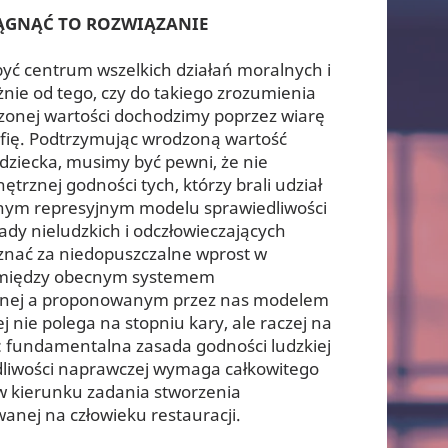
ĄGNĄĆ TO ROZWIĄZANIE
yć centrum wszelkich działań moralnych i
eżnie od tego, czy do takiego zrozumienia
zonej wartości dochodzimy poprzez wiarę
ozofię. Podtrzymując wrodzoną wartość
ziecka, musimy być pewni, że nie
rznej godności tych, którzy brali udział
nym represyjnym modelu sprawiedliwości
ady nieludzkich i odczłowieczających
znać za niedopuszczalne wprost w
ca między obecnym systemem
yjnej a proponowanym przez nas modelem
 nie polega na stopniu kary, ale raczej na
: fundamentalna zasada godności ludzkiej
dliwości naprawczej wymaga całkowitego
 w kierunku zadania stworzenia
anej na człowieku restauracji.