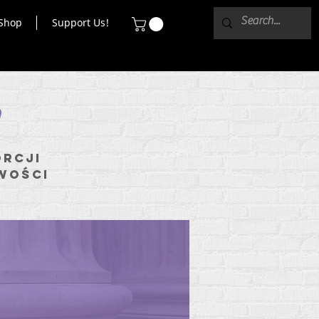
Shop
Support Us!
orcji
wości