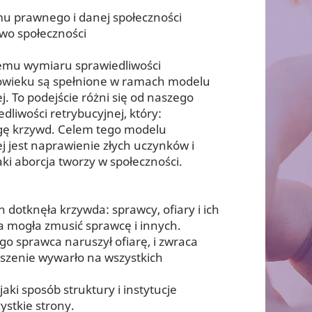
mu prawnego i danej społeczności
two społeczności
temu wymiaru sprawiedliwości
owieku są spełnione w ramach modelu
. To podejście różni się od naszego
liwości retrybucyjnej, który:
gę krzywd. Celem tego modelu
j jest naprawienie złych uczynków i
ki aborcja tworzy w społeczności.
h dotknęła krzywda: sprawcy, ofiary i ich
ra mogła zmusić sprawcę i innych.
ego sprawca naruszył ofiarę, i zwraca
szenie wywarło na wszystkich
aki sposób struktury i instytucje
ystkie strony.