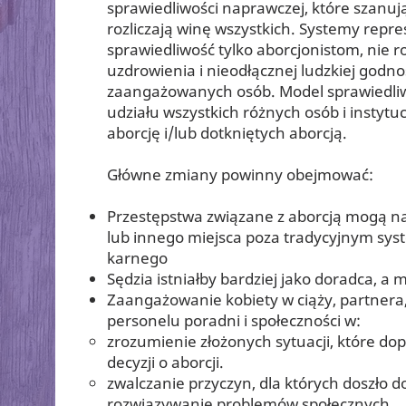
sprawiedliwości naprawczej, które szanu
rozliczają winę wszystkich. Systemy repre
sprawiedliwość tylko aborcjonistom, nie 
uzdrowienia i nieodłącznej ludzkiej godno
zaangażowanych osób. Model sprawiedli
udziału wszystkich różnych osób i instyt
aborcję i/lub dotkniętych aborcją.
Główne zmiany powinny obejmować:
Przestępstwa związane z aborcją mogą n
lub innego miejsca poza tradycyjnym s
karnego
Sędzia istniałby bardziej jako doradca, a 
Zaangażowanie kobiety w ciąży, partnera, 
personelu poradni i społeczności w:
zrozumienie złożonych sytuacji, które dop
decyzji o aborcji.
zwalczanie przyczyn, dla których doszło do
rozwiązywanie problemów społecznych