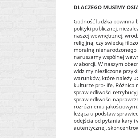
DLACZEGO MUSIMY OSI
Godność ludzka powinna b
polityki publicznej, niezal
naszej wewnętrznej, wrod
religijną, czy świecką fil
moralną nienarodzonego d
naruszamy wspólnej wewnęt
w aborcji. W naszym obec
widzimy niezliczone przykł
warunków, które należy u
kulturze pro-life. Różni
sprawiedliwości retrybuc
sprawiedliwości naprawczej
rozróżnieniu jakościowym
leżąca u podstaw sprawie
odejścia od pytania kary i
autentycznej, skoncentrow