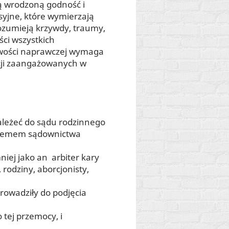
ją wrodzoną godność i
syjne, które wymierzają
rozumieją krzywdy, traumy,
ści wszystkich
wości naprawczej wymaga
ucji zaangażowanych w
ależeć do sądu rodzinnego
ystemem sądownictwa
mniej jako an
arbiter kary
rodziny, aborcjonisty,
rowadziły do podjęcia
 tej przemocy, i