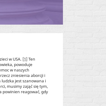
zieci w USA.
[1]
Ten
łowieka, powoduje
zemoc w naszych
zecz zniesienia aborcji i
 ludzka jest szanowana i
rci, musimy zająć się tym,
ia powinien reagować, gdy