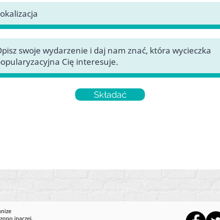
Składać
anize
zono inaczej.