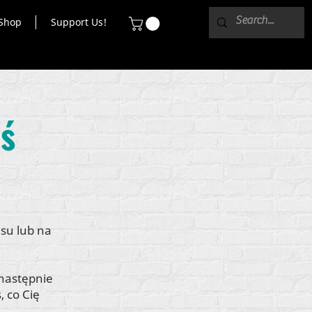
Shop
Support Us!
oś
su lub na
 następnie
 co Cię