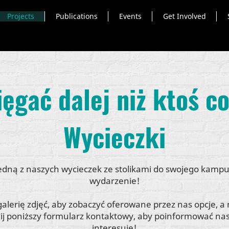
Projects
Publications
Events
Get Involved
ięgać dalej niż ktoś c
Wycieczki
jedną z naszych wycieczek ze stolikami do swojego kampu
wydarzenie!
galerię zdjęć, aby zobaczyć oferowane przez nas opcje, a
ij poniższy formularz kontaktowy, aby poinformować nas,
interesuje!