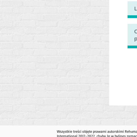
Wszystkie treści objęte prawami autorskimi Rehum
International 2012-2022, chyba że w bylines zaznac