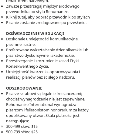
redaktorem naczelnym.
Zawsze przestrzegaj międzynarodowego
przewodnika po stylu Rehumanize.
Kliknij tutaj, aby pobrać przewodnik po stylach
Pisanie zostanie zredagowane po przesłaniu.
DOŚWIADCZENIE W EDUKACJI
Doskonałe umiejętności komunikacyjne,
pisemne i ustne.
Preferowane wykształcenie dziennikarskie lub
pisarstwo dyskursywne i akademickie.
Przestrzeganie i zrozumienie zasad Etyki
Konsekwentnego Życia.
Umiejętność tworzenia, opracowywania i
realizacji planów bez ścisłego nadzoru.
ODSZKODOWANIE
Pisarze sztabowi są legalnie freelancerami;
chociaż wynagrodzenie nie jest zapewniane,
Rehumanize International wynagradza
pisarzom i felietonistom honorarium za każdy
opublikowany utwór. Skala płatności jest
następująca:
​​​
300-499 słów: $15
500-799 słów: $25