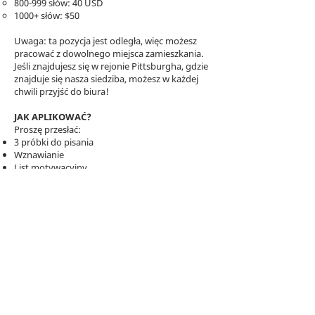
800-999 słów: 40 USD
1000+ słów: $50
Uwaga: ta pozycja jest odległa, więc możesz
pracować z dowolnego miejsca zamieszkania.
Jeśli znajdujesz się w rejonie Pittsburgha, gdzie
znajduje się nasza siedziba, możesz w każdej
chwili przyjść do biura!
JAK APLIKOWAĆ?
Proszę przesłać:
3 próbki do pisania
Wznawianie
List motywacyjny
Wyślij te dokumenty do Herba Geraghty na
herb@rehumanizeintl.org
jako załącznik
Google Doc lub plik Word z tematem
wiadomości e-mail „STAFF WRITER
APPLICATION”.
​
Jeśli nie chcesz zostać pisarzem personelu, ale
chcesz przesłać pojedynczy artykuł do
Rehumanize:
Zapoznaj się z naszym przewodnikiem po