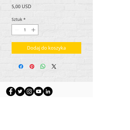
Cena
5,00 USD
Sztuk
*
Dodaj do koszyka
Wszystkie treści objęte prawami autorskimi
Rehumanize International
2012-2022
, chyba że w
bylines zaznaczono inaczej.
Rehumanize International wcześniej prowadziła
działalność jako Life Matters Journal, Inc.,
2011-
2017
. Rehumanize International było
zarejestrowaną nazwą
Doing Business As
w Life