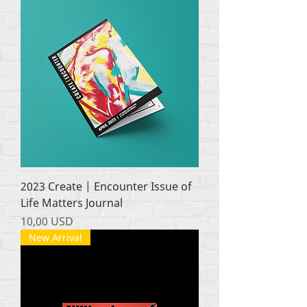
2023 Create | Encounter Issue of
Life Matters Journal
Ціна
10,00 USD
New Arrival