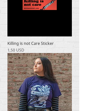
Killing is not Care Sticker
Ціна
1,50 USD