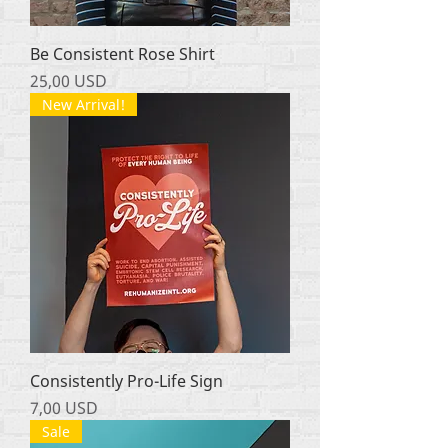
Be Consistent Rose Shirt
Ціна
25,00 USD
New Arrival!
Consistently Pro-Life Sign
Ціна
7,00 USD
Sale