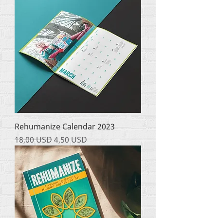
Rehumanize Calendar 2023
Звичайна ціна
За розпродажем
18,00 USD
4,50 USD