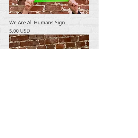
We Are All Humans Sign
Ціна
5,00 USD
Politics Kills Choose Life Sign
Ціна
5,00 USD