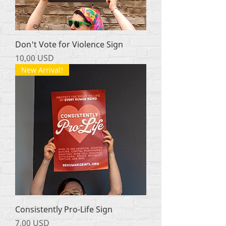
Don't Vote for Violence Sign
Ціна
10,00 USD
New Arrival!
Consistently Pro-Life Sign
Ціна
7,00 USD