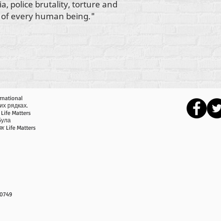
a, police brutality, torture and
fe of every human being."
rnational
их рядках.
Life Matters
 була
як
Life Matters
-0749