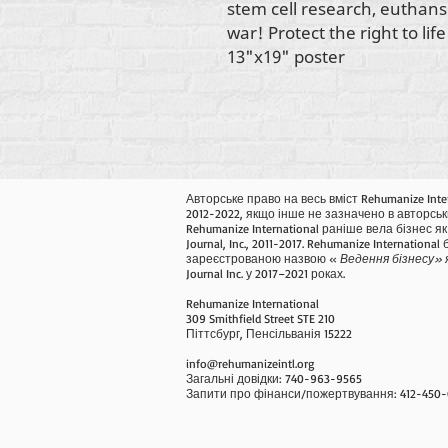
stem cell research, euthansi
war! Protect the right to li
13"x19" poster
Авторське право на весь вміст Rehumanize Inte
2012-2022, якщо інше не зазначено в авторськ
Rehumanize International раніше вела бізнес як 
Journal, Inc., 2011-2017. Rehumanize International
зареєстрованою назвою «
Ведення бізнесу» 
Journal Inc. у 2017–2021 роках.
Rehumanize International
309 Smithfield Street STE 210
Піттсбург, Пенсільванія 15222
info@rehumanizeintl.org
Загальні довідки: 740-963-9565
Запити про фінанси/пожертвування: 412-450