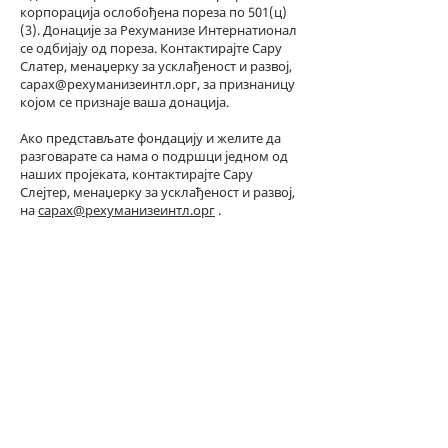
корпорација ослобођена пореза по 501(ц)
(3). Донације за Рехуманизе Интернатионал
се одбијају од пореза. Контактирајте Сару
Слатер, менаџерку за усклађеност и развој,
сарах@рехуманизеинтл.орг, за признаницу
којом се признаје ваша донација.
Ако представљате фондацију и желите да
разговарате са нама о подршци једном од
наших пројеката, контактирајте Сару
Слејтер, менаџерку за усклађеност и развој,
на
сарах@рехуманизеинтл.орг
.
БУДИТЕ ПОКРОВИТЕЉ
НАШИХ ПУБЛИКАЦИЈА