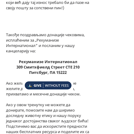
који већ дају тај износ требало би да пазе на
своју пошту за сопствени пин!)
Такође поздрављамо донације чековима,
исплаћеним за „Рехуманизе
Интернатионал“ и посланим у нашу
канцеларију на:
Рехуманизе Интернатионал
309 Смитхфиелд Стреет СТЕ 210
Питсбург, ПА 15222
Ако желите да дајете месечно, али не
желите да плаћате преко интернета,
прихватамо и месечне донације чеком.
Ако у овом тренутку не можете да
донирате, помозите нам да ширимо
доследну животну етику и нашу поруку
једнаког достојанства сваког људског бића!
Подстичемо вас да искористите предности
наших бесплатних ресурса и поделите их са