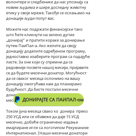
волонтере и следбенике да нас упознају са
новим људима и шире доследну животну
етику у своје мреже. Такође се ослањамо на
донације људи попут вас.
Можете нас подржати финансијски тако
што ћете кликнути на зелено дугме
„донирај“ и пратити кораке за донирање
путем ПаиПал-а. Ако желите да своју
донацију доделите одређеном програму,
једноставно изаберите програм са падајуће
листе. За оне који су спремни да се
редовније посвете нашој мисији, пријавите
се да будете месечни донатор. Могућност
да се сваког месеца ослонимо на вашу
донацију омогућава нам да планирамо
будућност. Да бисте постали месечни
донатор, изаберите поље „учини ово
ДОНИРАЈТЕ СА ПАИПАЛ-ом
месечно“ на страници за донације.
Током јуна месеца свако ко
донира
преко
250 УСД или се обавеже да даје 15 УСД
месечно, добиће ограничено издање
емајлиране игле са логотипом Рехуманизе
Интернатионал. (Наши месечни донатори