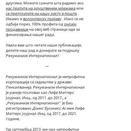
другима. Можете сазнати шта радимо ако
нас пратите на друштвеним мрежама
или
се претплатите на нашу листу е-поште
.
Имамо и
волонтерску пријаву
. Иако се не
одбија порез, 100% профита од
онлајн
продавнице
на овој веб страници иде за
финансирање нашег рада.
Хвала вам што читате наше публикације,
делите наш рад и донирате за подршку
Рехуманизе Интернатионал!
—
Рехуманизе Интернатионал је непрофитна
корпорација са седиштем у држави
Пенсилванија. Рехуманизе Интернатионал
је раније пословао као Лифе Маттерс
Јоурнал, Инц., од 2011. до 2017., а
„Рехуманизе Интернатионал“ је био
регистровано
Доинг Бусинесс Ас
име Лифе
Маттерс Јоурнал Инц. од 2017. до 2021.
године.
Од септембра 2013. ми смо непрофитна