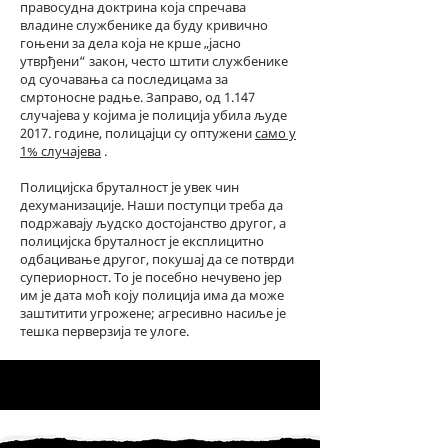
правосудна доктрина која спречава
владине службенике да буду кривично
гоњени за дела која не крше „јасно
утврђени“ закон, често штити службенике
од суочавања са последицама за
смртоносне радње. Заправо, од 1.147
случајева у којима је полиција убила људе
2017. године, полицајци су оптужени
само у
1% случајева
.
Полицијска бруталност је увек чин
дехуманизације. Наши поступци треба да
подржавају људско достојанство другог, а
полицијска бруталност је експлицитно
одбацивање другог, покушај да се потврди
супериорност. То је посебно нечувено јер
им је дата моћ коју полиција има да може
заштитити угрожене; агресивно насиље је
тешка перверзија те улоге.