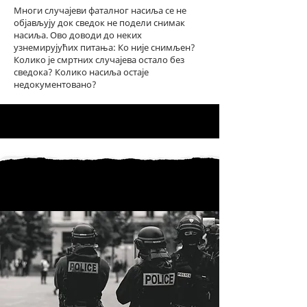
Многи случајеви фаталног насиља се не
објављују док сведок не подели снимак
насиља. Ово доводи до неких
узнемирујућих питања: Ко није снимљен?
Колико је смртних случајева остало без
сведока? Колико насиља остаје
недокументовано?