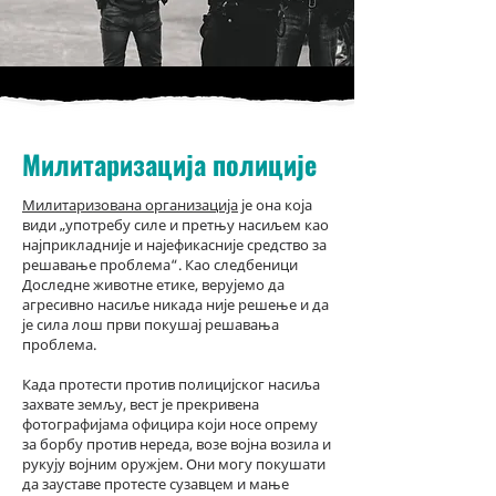
Милитаризација полиције
Милитаризована организација
је она која
види „употребу силе и претњу насиљем као
најприкладније и најефикасније средство за
решавање проблема“. Као следбеници
Доследне животне етике, верујемо да
агресивно насиље никада није решење и да
је сила лош први покушај решавања
проблема.
Када протести против полицијског насиља
захвате земљу, вест је прекривена
фотографијама официра који носе опрему
за борбу против нереда, возе војна возила и
рукују војним оружјем. Они могу покушати
да зауставе протесте сузавцем и мање