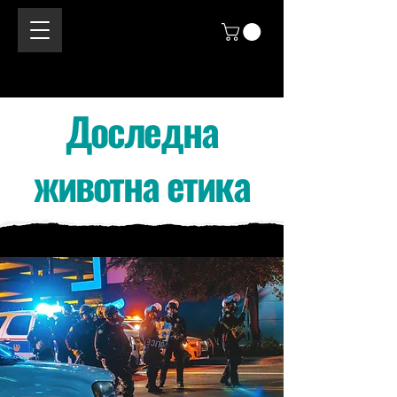
Доследна
животна етика