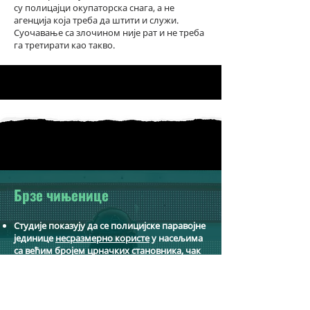
су полицајци окупаторска снага, а не
агенција која треба да штити и служи.
Суочавање са злочином није рат и не треба
га третирати као такво.
Брзе чињенице
Студије показују да се полицијске паравојне
јединице
несразмерно користе
у насељима
са већим бројем црначких становника, чак
и када студије контролишу локалне стопе
криминала.
Милитаризоване униформе
имају
тенденцију да смањују
подршку и