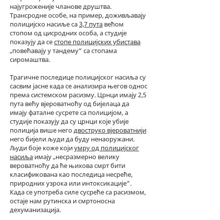
најугроженије чланове друштва.
Трансродне особе, на пример, доживљавају
полицијско насиље са
3,7 пута
већом
стопом од цисродних особа, а студије
показују да се
стопе полицијских убистава
„повећавају у тандему“ са стопама
сиромаштва.
Трагичне последице полицијског насиља су
сасвим јасне када се анализира његов однос
према системском расизму. Црнци имају 2,5
пута већу вјероватноћу од бијелаца да
имају фаталне сусрете са полицијом, а
студије показују да су црнци које убије
полиција више него
двоструко вјероватнији
него бијели људи да буду ненаоружани.
Људи боје коже који
умру од полицијског
насиља
имају „несразмерно велику
вероватноћу да ће њихова смрт бити
класификована као последица несреће,
природних узрока или интоксикације“.
Када се употреба силе сусреће са расизмом,
остаје нам рутинска и смртоносна
дехуманизација.