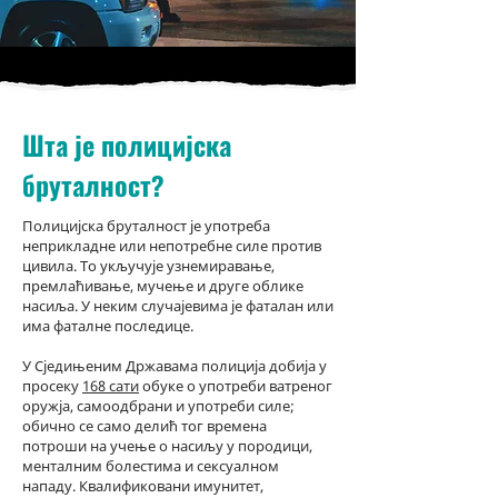
Шта је полицијска
бруталност?
Полицијска бруталност је употреба
неприкладне или непотребне силе против
цивила. То укључује узнемиравање,
премлаћивање, мучење и друге облике
насиља. У неким случајевима је фаталан или
има фаталне последице.
У Сједињеним Државама полиција добија у
просеку
168 сати
обуке о употреби ватреног
оружја, самоодбрани и употреби силе;
обично се само делић тог времена
потроши на учење о насиљу у породици,
менталним болестима и сексуалном
нападу. Квалификовани имунитет,