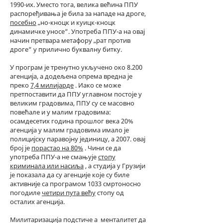
1990-их. Уместо тога, велика већина ППУ
распоређивања је била за нападе на дроге,
посебно
„но-кноцк и куицк-кноцк
динамичке уносе“. Употреба ППУ-а на овај
начин претвара метафору „рат против
дроге“ у прилично буквалну битку.
У програм је тренутно укључено око 8.200
агенција, а додељена опрема вредна је
преко
7,4 милијарде
. Иако се може
претпоставити да ППУ углавном постоје у
великим градовима, ППУ су се масовно
повећале и у малим градовима:
осамдесетих година прошлог века 20%
агенција у малим градовима имало је
полицијску паравојну јединицу, а 2007. овај
број је
порастао на 80%
. Чини се да
употреба ППУ-а не смањује
стопу
криминала или насиља
, а студија у Грузији
је показала да су агенције које су биле
активније са програмом 1033 смртоносно
погодиле
четири пута већу
стопу од
осталих агенција.
Милитаризација подстиче а
менталитет да