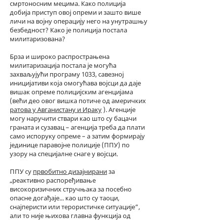
смртоносним мецима. Како полиција
добија приступ овој опреми и зашто више
личи на војну операцију него на унутрашњу
безбедност? Како је полиција постала
милитаризована?
Брза и широко распрострањена
милитаризација постала је могућа
захваљујући програму 1033, савезној
иницијативи која омогућава војсци да даје
вишак опреме полицијским агенцијама
(већи део овог вишка потиче од америчких
ратова у Авганистану и Ираку
). Агенције
могу наручити ствари као што су бацачи
граната и сузавац – агенција треба да плати
само испоруку опреме – а затим формирају
јединице паравојне полиције (ППУ) по
узору на специјалне снаге у војсци.
ППУ су
првобитно дизајнирани
за
„реактивно распоређивање
високоризичних стручњака за посебно
опасне догађаје... као што су таоци,
снајперисти или терористичке ситуације“,
али то није њихова главна функција од