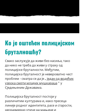
Ко је оштећен полицијском
бруталношћу?
Свако заслужује да живи без насиља, тако
да нико не треба да живи у страху од
полицијске бруталности. Међутим,
полицијска бруталност је невероватно чест
проблем - сматра се да је „
један од водећих
узрока смрти младих мушкараца
“ у
Сједињеним Државама.
Полицијска бруталност постоји у
различитим културама и, иако пресеца
линије родног идентитета, расе и старости,
несразмерно утиче на мањине и