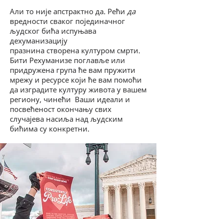
Али то није апстрактно да. Рећи
да
вредности сваког појединачног
људског бића испуњава
дехуманизацију
празнина створена културом смрти.
Бити Рехуманизе поглавље или
придружена група ће вам пружити
мрежу и ресурсе који ће вам помоћи
да изградите културу живота у вашем
региону, чинећи
Ваши идеали и
посвећеност окончању свих
случајева насиља над људским
бићима су конкретни.