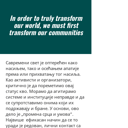
In order to truly transform
our world, we must first
transform our communities
Савремени свет је оптерећен како
насиљем, тако и осећањем апатије
према или прихватању тог насиља.
Као активисти и организатори,
критично је да пореметимо овај
статус кво. Морамо да агитирамо
системе и институције неправде и да
се супротставимо онима који их
подржавају и бране. У основи, ово
дело је „промена срца и умова“.
Највише ефикасан начин да се то
уради је редован, лични контакт са