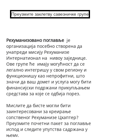
Преузмите заклетву савезничке групе
Рехуманизовано поглавље
је
организација посебно створена да
унапреди мисију Рехуманизе
Интернатионал на
нивоу заједнице.
Ове групе ће
имају могућност да се
легално интегришу у свом региону и
функционишу као непрофитни, што
значи да ваш домет и услуга могу бити
финансијски подржани прикупљањем
средстава за које се одбија порез.
Мислите да бисте могли бити
заинтересовани за креирање
сопственог Рехуманизе Цхаптер?
Преузмите почетни пакет за поглавље
испод и следите упутства садржана у
њему.