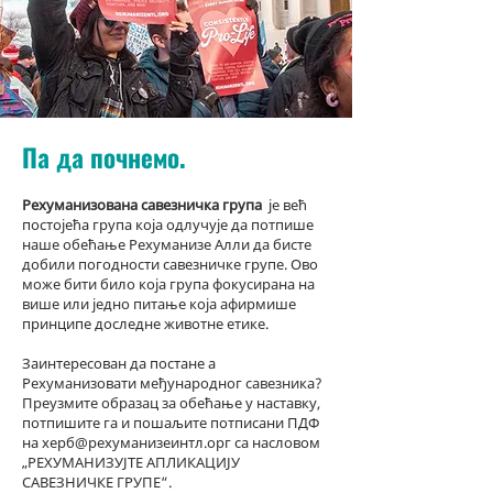
Па да почнемо.
Рехуманизована савезничка група
је већ
постојећа група која одлучује да потпише
наше обећање Рехуманизе Алли да бисте
добили погодности савезничке групе. Ово
може бити било која група фокусирана на
више или једно питање која афирмише
принципе доследне животне етике.
Заинтересован да постане а
Рехуманизовати међународног савезника?
Преузмите образац за обећање у наставку,
потпишите га и пошаљите потписани ПДФ
на херб@рехуманизеинтл.орг са насловом
„РЕХУМАНИЗУЈТЕ АПЛИКАЦИЈУ
САВЕЗНИЧКЕ ГРУПЕ“.