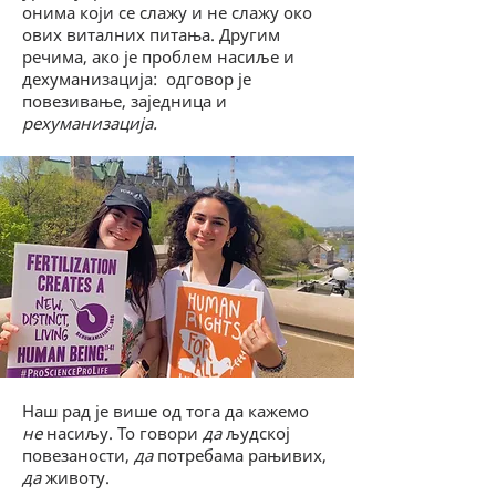
онима који се слажу и не слажу око
ових виталних питања. Другим
речима, ако је проблем насиље и
дехуманизација: одговор је
повезивање, заједница и
рехуманизација.
Наш рад је више од тога да кажемо
не
насиљу. То говори
да
људској
повезаности,
да
потребама рањивих,
да
животу.