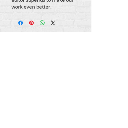
work even better.
Ауторска права на сав садржај Рехуманизе
Интернатионал
2012-2022
, осим ако није
другачије назначено у ауторским редовима.
Рехуманизе Интернатионал је раније
пословао као Лифе Маттерс Јоурнал, Инц.,
2011-2017
. Рехуманизе Интернатионал је
регистровано
Доинг Бусинесс као
име Лифе
Маттерс Јоурнал Инц. од
2017-2021
.
Рехуманизе Интернатионал
309 Смитхфиелд Стреет СТЕ 210
Питсбург, ПА 15222
инфо@рехуманизеинтл.орг
Општи упити:
740-963-9565
Питања о финансијама/донацијама:
412-450-