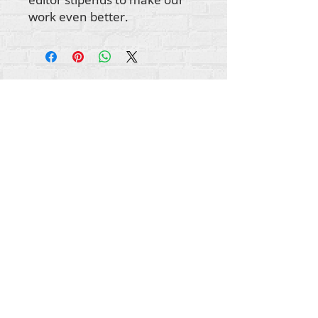
work even better.
Ауторска права на сав садржај Рехуманизе
Интернатионал
2012-2022
, осим ако није
другачије назначено у ауторским редовима.
Рехуманизе Интернатионал је раније
пословао као Лифе Маттерс Јоурнал, Инц.,
2011-2017
. Рехуманизе Интернатионал је
регистровано
Доинг Бусинесс као
име Лифе
Маттерс Јоурнал Инц. од
2017-2021
.
Рехуманизе Интернатионал
309 Смитхфиелд Стреет СТЕ 210
Питсбург, ПА 15222
инфо@рехуманизеинтл.орг
Општи упити:
740-963-9565
Питања о финансијама/донацијама:
412-450-