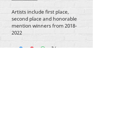
Artists include first place,
second place and honorable
mention winners from 2018-
2022
Wszystkie treści objęte prawami autorskimi
Rehumanize International
2012-2022
, chyba że w
bylines zaznaczono inaczej.
Rehumanize International wcześniej prowadziła
działalność jako Life Matters Journal, Inc.,
2011-
2017
. Rehumanize International było
zarejestrowaną nazwą
Doing Business As
w Life
Matters Journal Inc. w latach
2017-2021
.
Rehumanizuj międzynarodowy