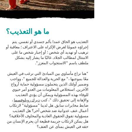
ما هو التعذيب؟
التعذيب هو الحاق عمدا بألم جسدي أو نفسي. يتم
إجراؤه عمومًا لغرض الإكراه على الاعتراف ؛ معاقبة أو
ترهيب أو تهديد أي شخص ؛ أو إجبار شخص ما على
الامتثال لمطالب الجلاد. غالبًا ما يشار إليه بشكل
ملطف باسم "الاستجواب المعزز".
"هنا نزاع مأساوي بين المبادئ التي نرغب في العيش
معًا بموجبها ،" مع الحرية والعدالة للجميع "، وواجب
وضمير أولئك الذين يتحملون مسؤولية حماية أرواح
الآخرين. استخلاص المعلومات من العدو أمر حيوي
للوفاء بهذه المسؤولية ويمكن أن يؤدي التعذيب
والإهانة إلى تحقيق ذلك "، كتب
ديرك رويلوفسما
،
ضابط مخابرات سابق. هل لدينا "مسؤولية" لارتكاب
أعمال عنف عدوانية ضد شخص آخر؟ هل التعذيب
مسؤولية تفوق الحقوق العادية والمخاوف الأخلاقية؟
هل يمكن لارتكاب جريمة فظيعة أن يحرم الإنسان من
حقه في العيش بمنأى عن العنف؟