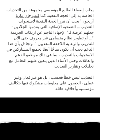
يجلب إضفاء الطابع المؤسسي مجموعة من التحديات
الخاصة به إلى الحجة النفعية. كما
كتب جان ماريا
أريجو
، "يجب أن تبرر الحجة النفعية لاستجواب
التعذيب ... التضحية الإضافية التي يقدمها الجلادين -
جعلهم عرضة لـ" الإجهاد الناجم عن ارتكاب الجريمة
"... أو تطوير نظام متسامي غير معروف حتى الآن
للتدريب والرعاية اللاحقة المعذبين ". وتجادل بأن هذا
الدعم يجب أن يكون متاحًا أيضًا لجميع المشاركين في
الاستجواب بالتعذيب ، بما في ذلك موظفو الدعم
والعائلات وحتى الأمناء الذين يتعين عليهم التعامل مع
تحليلات وتقارير التعذيب.
التعذيب ليس خطأ فحسب ، بل هو غير فعال وغير
عملي - الحصول على معلومات مشكوك فيها بتكاليف
مؤسسية وأخلاقية هائلة.