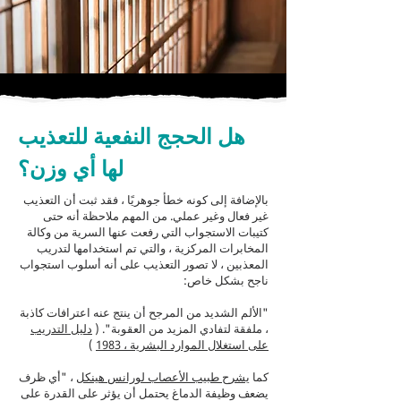
هل الحجج النفعية للتعذيب
لها أي وزن؟
بالإضافة إلى كونه خطأ جوهريًا ، فقد ثبت أن التعذيب
غير فعال وغير عملي. من المهم ملاحظة أنه حتى
كتيبات الاستجواب التي رفعت عنها السرية من وكالة
المخابرات المركزية ، والتي تم استخدامها لتدريب
المعذبين ، لا تصور التعذيب على أنه أسلوب استجواب
ناجح بشكل خاص:
"الألم الشديد من المرجح أن ينتج عنه اعترافات كاذبة
، ملفقة لتفادي المزيد من العقوبة". (
دليل التدريب
على استغلال الموارد البشرية ، 1983
)
كما
يشرح طبيب الأعصاب لورانس هينكل
، "أي ظرف
يضعف وظيفة الدماغ يحتمل أن يؤثر على القدرة على