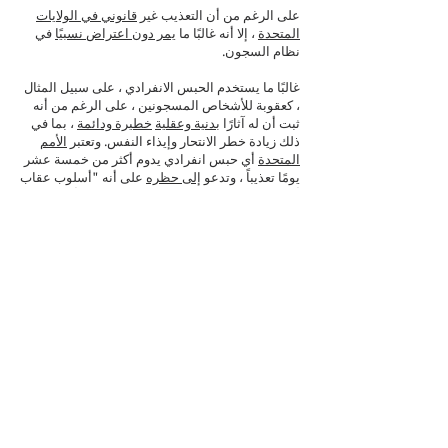
على الرغم من أن التعذيب غير
قانوني في الولايات
المتحدة
، إلا أنه غالبًا ما
يمر دون اعتراض نسبيًا
في
نظام السجون.
غالبًا ما يستخدم الحبس الانفرادي ، على سبيل المثال
، كعقوبة للأشخاص المسجونين ، على الرغم من أنه
ثبت أن له آثارًا
بدنية وعقلية
خطيرة ودائمة
، بما في
ذلك زيادة خطر الانتحار وإيذاء النفس. وتعتبر
الأمم
المتحدة
أي حبس انفرادي يدوم أكثر من خمسة عشر
يومًا تعذيباً ، وتدعو
إلى حظره
على أنه "أسلوب عقاب
أو ابتزاز". ومع ذلك ، هناك ما يقدر بنحو
80 ألف
شخص
في نظام السجون الأمريكي في الحبس
الانفرادي - وهذا العدد لا يشمل سجون المقاطعات أو
مرافق الأحداث أو الهجرة أو الاحتجاز العسكري. هذا
يعني أنه في عام 2017 ،
كان لدى المملكة المتحدة
نفس عدد
الأشخاص المسجونين في نظام السجون
بأكمله مثل الولايات المتحدة في الحبس الانفرادي.
الحبس الانفرادي هو شكل شائع بشكل مذهل من
أشكال التعذيب الجسدي. هناك الكثير من الأدلة على
شيوع أشكال أخرى من التعذيب (وهناك أيضًا سبب
للاعتقاد بأن معرفتنا
بالأوضاع في السجون
أبعد ما
تكون عن الاكتمال). كما يتم الإبلاغ عن
الإهمال الطبي
والعقاب البدني
والمضايقات
بشكل شائع. بمجرد قبول
التعذيب كوسيلة مناسبة لمعاقبة مجموعة أو التلاعب