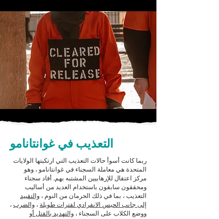
التعذيب في غوانتانامو
ربما كانت أسوأ حالات التعذيب التي ارتكبتها الولايات
المتحدة هي معاملة السجناء في غوانتانامو ، وهو
مركز اعتقال للإرهابيين المشتبه بهم. أفاد سجناء
ومحققون سابقون باستخدام العديد من أساليب
التعذيب ، بما في ذلك الحرمان من النوم ،
والتقييد
إلى جانب الحبس الانفرادي لفترات طويلة
،
والضرب
،
ووضع الكلاب على السجناء ،
والتهديد بالقتل أو