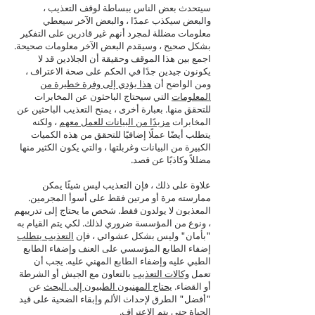
سيتحدث بعض الناس ببساطة لوقف التعذيب ،
والبعض سيكذب عمدًا ، والبعض الآخر سيعطي
معلومات مضللة لمجرد أنهم غير قادرين على التفكير
بشكل صحيح ، وسيقدم البعض الآخر معلومات صحيحة.
اجمع بين هذا الموقف وحقيقة أن الجلادين قد لا
يكونون جيدين جدًا في الحكم على صحة الاعتراف ،
ومن الواضح أن
هذا يؤدي إلى وفرة خطيرة من
المعلومات
التي سيحتاج الباحثون عن المخابرات
للتحقق منها. بعبارة أخرى ، يمنح التعذيب الباحثين عن
المخابرات
مزيدًا من البيانات للعمل معهم
، ولكنه
يتطلب أيضًا عملًا إضافيًا للتحقق من هذه الكميات
الكبيرة من البيانات وغربلتها ، والتي يكون الكثير منها
مضللاً وكاذبًا عن قصد.
علاوة على ذلك ، فإن التعذيب ليس شيئًا يمكن
ممارسته مرة أو مرتين فقط على أسوأ المجرمين.
المعذبون لا يولدون فقط. شخص ما يحتاج إلى تدريبهم
، ونوع من المؤسسة ضروري لذلك. لكي يتم القيام به
"بأمان" وليس بشكل عشوائي ، فإن
التعذيب يتطلب
إضفاء الطابع المؤسسي على العنف وإضفاء الطابع
الطبي عليه وإضفاء الطابع المهني عليه. يجب أن
تعمل
وكالات التعذيب
بالتعاون مع الجيش أو الشرطة
أو القضاء.
يحتاج المهنيون الطبيون إلى البحث
عن
"أفضل" الطرق لإحداث الألم وإبقاء الضحية على قيد
الحياة حتى يتم الاعتراف.