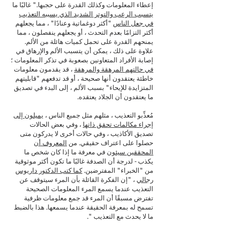
إعطاء المعلومات وكذلك القدرة على حجبها." غالبًا ما
يتسبب الرعب والتوتر الشديد الذي يسببه التعذيب
في جعل الناس
"أكثر دوغماتية وعنادًا" ، مما يجعلهم
أكثر التزامًا بعدم التحدث ، أو يجعلهم ينفصلون ، مما
يمنحهم القدرة على تحمل كميات هائلة من الألم.
علاوة على ذلك ، يمكن أن يتسبب الألم والإرهاق في
إصابة الأفراد المتعاونين بصعوبة في تذكر المعلومات ؛
في حالتهم المرهقة والمرهقة
، قد يقدمون معلومات
خاطئة يعتقدون أنها صحيحة ، أو قد تدفعهم "قابليتهم
المتزايدة للإيحاء" بسبب الألم ، إلى البدء في تصديق
ما يعتقدون أن الجلاد يعتقده.
مُعذِّبو التعذيب ، مثلهم مثل جميع الناس ،
يميلون إلى
إجراء مكالمات تحقق ذاتها
، وفي بعض الحالات
تصديق الأكاذيب ، وفي حالات أخرى لا يدركون متى
حصلوا على اعتراف حقيقي. من
المعروف أن
المحققين سيئون
في معرفة ما إذا كان شخص ما
يكذب - لدرجة أن الصدفة غالبًا ما تكون أكثر موثوقية
من "الخبراء" المفترضين.
كما كتب الدكتور داريوس
رجالي
، "إن الفكرة القائلة بأن المرء سيتوقف عن
التعذيب عندما يسمع المرء المعلومات الصحيحة
تفترض مسبقًا أن المرء قد جمع معلومات ظرفية
تسمح له بمعرفة الحقيقة عندما يسمعها. هذا بالضبط
ما لا يحدث مع التعذيب ".