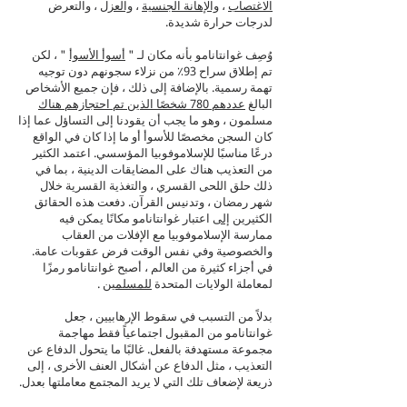
الاغتصاب
،
والإهانة الجنسية
،
والعزل
، والتعرض
لدرجات حرارة شديدة.
وُصِف غوانتانامو بأنه مكان لـ "
أسوأ الأسوأ
" ، لكن
تم إطلاق سراح 93٪ من نزلاء سجونهم دون توجيه
تهمة رسمية. بالإضافة إلى ذلك ، فإن جميع الأشخاص
البالغ
عددهم 780 شخصًا الذين تم احتجازهم هناك
مسلمون ، وهو ما يجب أن يقودنا إلى التساؤل عما إذا
كان السجن مخصصًا للأسوأ أو ما إذا كان في الواقع
درعًا مناسبًا للإسلاموفوبيا المؤسسي. اعتمد الكثير
من التعذيب هناك على المضايقات الدينية ، بما في
ذلك حلق اللحى القسري ، والتغذية القسرية خلال
شهر رمضان ، وتدنيس القرآن. دفعت هذه الحقائق
الكثيرين
إلى
اعتبار غوانتانامو مكانًا يمكن فيه
ممارسة الإسلاموفوبيا مع الإفلات من العقاب
والخصوصية وفي نفس الوقت فرض عقوبات عامة.
في أجزاء كثيرة من العالم ، أصبح غوانتانامو رمزًا
لمعاملة الولايات المتحدة
للمسلمين
.
بدلاً من التسبب في سقوط الإرهابيين ، جعل
غوانتانامو من المقبول اجتماعياً فقط مهاجمة
مجموعة مستهدفة بالفعل. غالبًا ما يتحول الدفاع عن
التعذيب ، مثل الدفاع عن أشكال العنف الأخرى ، إلى
ذريعة لإضعاف تلك التي لا يريد المجتمع معاملتها بعدل.