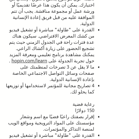
اختيارك. يمكن أن يكون هذا عرضًا تقديميًا أو
ورشة عمل أو مجموعة مناقشة. يجب أن تتم
الموافقة عليه من قبل فريق إعادة الإنسانية
الدولية.
القدرة على "طاولة" مباشرة أو تشغيل فيديو
من كشك المعرض الافتراضي. سيكون هناك
عدة فترات راحة في الجدول الزمني حيث يتم
تشجيع الحضور على زيارة أكشاك الراعي.
يمكنك مشاهدة برنامج تعليمي ومعرفة المزيد
حول تجربة الجدولة على
hopin.com/learn
.
ما لا يقل عن 3 تصرخات لمنظمتك على
صفحات وسائل التواصل الاجتماعي الخاصة
بإعادة الإنسانية الدولية.
4 تصاريح مجانية للمؤتمر لاستخدامها أو توزيعها
كما يحلو لك.
رعاية فضية
150 دولارًا
إقرار بصفتك راعيًا فضيًا مع اسم وشعار
مؤسستك على المواد الترويجية ومواقع الويب
لمنصة التذاكر والمؤتمرات.
القدرة على "طاولة" مباشرة أو تشغيل فيديو