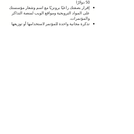
50 دولارًا
إقرار بصفتك راعيًا برونزيًا مع اسم وشعار مؤسستك
على المواد الترويجية ومواقع الويب لمنصة التذاكر
والمؤتمرات.
تذكرة مجانية واحدة للمؤتمر لاستخدامها أو توزيعها
كما يحلو لك.
لشراء رعاية ، يرجى إرسال شيك بالمبلغ المناسب
على العنوان المدرج في تذييل هذه الصفحة وإرسال
بريد إلكتروني إلى
sarah@rehumanizeintl.org
مع
اسم مؤسستك وشعارها ومعلومات الاتصال التي
تمثلها.
استرداد أي أو كل امتيازات الرعاية أمر اختياري من
جانب المنظمة الراعية. الموعد النهائي لشراء الرعاية
هو
30 سبتمبر
. يجب على الرعاة الذهبي والبلاتيني
شراء رعايتهم قبل
31 يوليو
إذا كانوا يرغبون في عقد
جلسة أثناء المؤتمر. Rehumanize International لها
الحق في رفض رعاية أي منظمة لأي سبب من
الأسباب.
أرسل
بريدًا إلكترونيًا إلى
sarah@rehumanizeintl.org
لطرح
أي أسئلة
حول الرعاية.