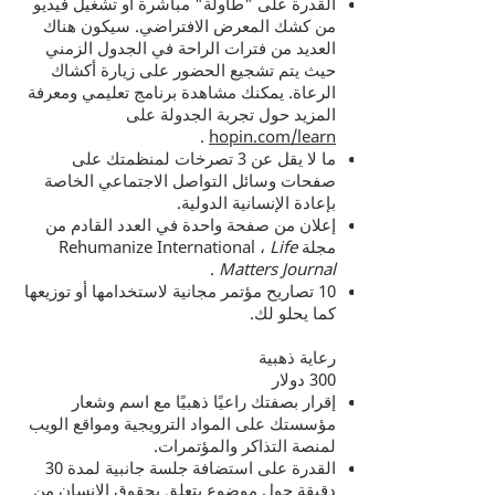
القدرة على "طاولة" مباشرة أو تشغيل فيديو
من كشك المعرض الافتراضي. سيكون هناك
العديد من فترات الراحة في الجدول الزمني
حيث يتم تشجيع الحضور على زيارة أكشاك
الرعاة. يمكنك مشاهدة برنامج تعليمي ومعرفة
المزيد حول تجربة الجدولة على
.
hopin.com/learn
ما لا يقل عن 3 تصرخات لمنظمتك على
صفحات وسائل التواصل الاجتماعي الخاصة
بإعادة الإنسانية الدولية.
إعلان من صفحة واحدة في العدد القادم من
مجلة Rehumanize International ،
Life
.
Matters Journal
10 تصاريح مؤتمر مجانية لاستخدامها أو توزيعها
كما يحلو لك.
رعاية ذهبية
300 دولار
إقرار بصفتك راعيًا ذهبيًا مع اسم وشعار
مؤسستك على المواد الترويجية ومواقع الويب
لمنصة التذاكر والمؤتمرات.
القدرة على استضافة جلسة جانبية لمدة 30
دقيقة حول موضوع يتعلق بحقوق الإنسان من