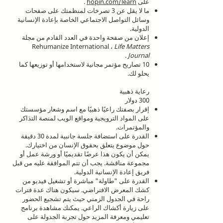
على
hopin.com/learn
.
ما لا يقل عن 3 تصرخات لمنظمتك على صفحات
وسائل التواصل الاجتماعي الخاصة بإعادة الإنسانية
الدولية.
إعلان من صفحة واحدة في العدد القادم من مجلة
Rehumanize International ،
Life Matters
.
Journal
10 تصاريح مؤتمر مجانية لاستخدامها أو توزيعها كما
يحلو لك.
رعاية ذهبية
300 دولار
إقرار بصفتك راعيًا ذهبيًا مع اسم وشعار مؤسستك
على المواد الترويجية ومواقع الويب لمنصة التذاكر
والمؤتمرات.
القدرة على استضافة جلسة جانبية لمدة 30 دقيقة
حول موضوع يتعلق بحقوق الإنسان من اختيارك.
يمكن أن يكون هذا عرضًا تقديميًا أو ورشة عمل أو
مجموعة مناقشة. يجب أن تتم الموافقة عليه من قبل
فريق إعادة الإنسانية الدولية.
القدرة على "طاولة" مباشرة أو تشغيل فيديو من
كشك المعرض الافتراضي. سيكون هناك عدة فترات
راحة في الجدول الزمني حيث يتم تشجيع الحضور
على زيارة أكشاك الراعي. يمكنك مشاهدة برنامج
تعليمي ومعرفة المزيد حول تجربة الجدولة على