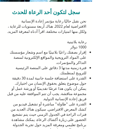
سجل لتكون أحد الرعاة للحدث
نحن نقبل حاليًا رعاية مؤتمر إعادة الإنسانية
الافتراضية لعام 2022. هناك أربعة مستويات للرعاية ،
ولكل منها امتيازات مختلفة. اقرأ أدناه لمعرفة المزيد.
رعاية بلاتينية
1000 دولار
إقرار بصفتك راعيًا بلاتينيًا مع اسم وشعار مؤسستك
على المواد الترويجية والمواقع الإلكترونية لمنصة
التذاكر والمؤتمرات.
فترة زمنية مدتها 3 دقائق على المنصة الرئيسية
للترويج لمنظمتك.
القدرة على استضافة جلسة جانبية لمدة 30 دقيقة
حول موضوع يتعلق بحقوق الإنسان من اختيارك.
يمكن أن يكون هذا عرضًا تقديميًا أو ورشة عمل أو
مجموعة مناقشة. يجب أن تتم الموافقة عليه من قبل
فريق إعادة الإنسانية الدولية.
القدرة على "طاولة" مباشرة أو تشغيل فيديو من
كشك المعرض الافتراضي. سيكون هناك العديد من
فترات الراحة في الجدول الزمني حيث يتم تشجيع
الحضور على زيارة أكشاك الرعاة. يمكنك مشاهدة
برنامج تعليمي ومعرفة المزيد حول تجربة الجدولة