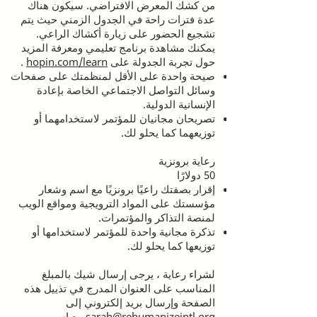
من كشك المعرض الافتراضي. سيكون هناك
عدة فترات راحة في الجدول الزمني حيث يتم
تشجيع الحضور على زيارة أكشاك الراعي.
يمكنك مشاهدة برنامج تعليمي ومعرفة المزيد
حول تجربة الجدولة على
hopin.com/learn
.
صيحة واحدة على الأقل لمنظمتك على صفحات
وسائل التواصل الاجتماعي الخاصة بإعادة
الإنسانية الدولية.
تصريحان مجانيان للمؤتمر لاستخدامهما أو
توزيعهما كما يحلو لك.
رعاية برونزية
50 دولارًا
إقرار بصفتك راعيًا برونزيًا مع اسم وشعار
مؤسستك على المواد الترويجية ومواقع الويب
لمنصة التذاكر والمؤتمرات.
تذكرة مجانية واحدة للمؤتمر لاستخدامها أو
توزيعها كما يحلو لك.
لشراء رعاية ، يرجى إرسال شيك بالمبلغ
المناسب على العنوان المدرج في تذييل هذه
الصفحة وإرسال بريد إلكتروني إلى
sarah@rehumanizeintl.org
مع اسم