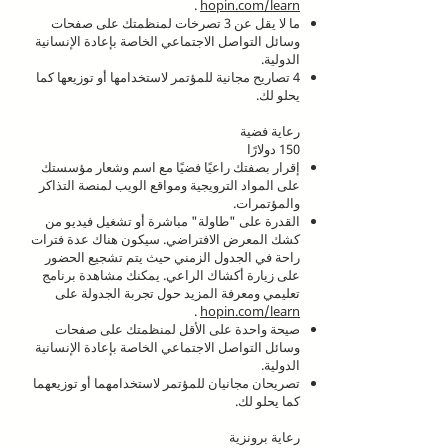
.
hopin.com/learn
ما لا يقل عن 3 تصرخات لمنظمتك على صفحات
وسائل التواصل الاجتماعي الخاصة بإعادة الإنسانية
الدولية.
4 تصاريح مجانية للمؤتمر لاستخدامها أو توزيعها كما
يحلو لك.
رعاية فضية
150 دولارًا
إقرار بصفتك راعيًا فضيًا مع اسم وشعار مؤسستك
على المواد الترويجية ومواقع الويب لمنصة التذاكر
والمؤتمرات.
القدرة على "طاولة" مباشرة أو تشغيل فيديو من
كشك المعرض الافتراضي. سيكون هناك عدة فترات
راحة في الجدول الزمني حيث يتم تشجيع الحضور
على زيارة أكشاك الراعي. يمكنك مشاهدة برنامج
تعليمي ومعرفة المزيد حول تجربة الجدولة على
.
hopin.com/learn
صيحة واحدة على الأقل لمنظمتك على صفحات
وسائل التواصل الاجتماعي الخاصة بإعادة الإنسانية
الدولية.
تصريحان مجانيان للمؤتمر لاستخدامهما أو توزيعهما
كما يحلو لك.
رعاية برونزية