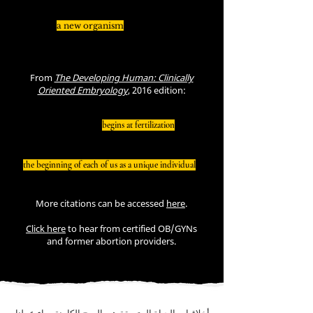
spermatozoon from the male and the
oocyte from the female unite to give rise
to
a new organism
, the zygote."
From
The Developing Human: Clinically
Oriented Embryology
, 2016 edition:
"Human development
begins at fertilization
when a
sperm fuses with an oocyte to form a single cell, the
zygote. This highly specialized, totipotent cell marks
the beginning of each of us as a unique individual
."
More citations can be accessed
here
.
Click here
to hear from certified OB/GYNs
and former abortion providers.
أخلاقيات الحياة المتسقة هي الروح الكامنة وراء عملنا