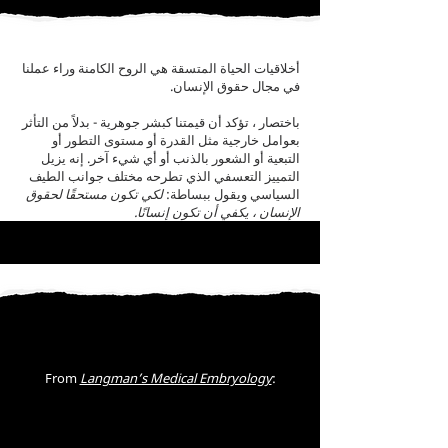
أخلاقيات الحياة المتسقة هي الروح الكامنة وراء عملنا
في مجال حقوق الإنسان.
باختصار ، تؤكد أن قيمتنا كبشر جوهرية - بدلاً من التأثر
بعوامل خارجية مثل القدرة أو مستوى التطور أو
التبعية أو الشعور بالذنب أو أي شيء آخر. إنه يزيل
التمييز التعسفي الذي تطرحه مختلف جوانب الطيف
السياسي ويقول ببساطة:
لكي تكون مستحقًا لحقوق
الإنسان ، يكفي أن تكون إنسانًا.
From
Langman’s Medical Embryology
:
"The development of a human begins
with fertilization, a process by which the