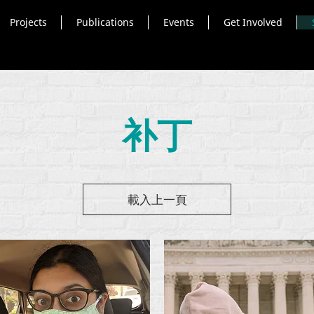
Projects
Publications
Events
Get Involved
补丁
載入上一頁