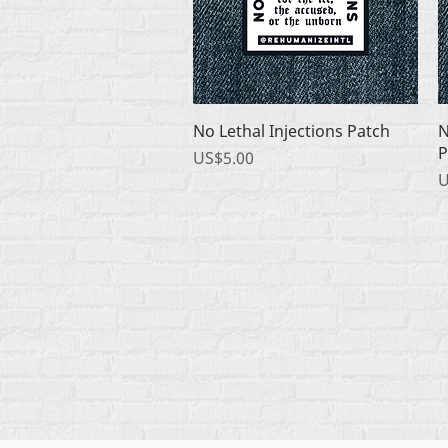
快速瀏覽
No Lethal Injections Patch
N
P
價格
US$5.00
U