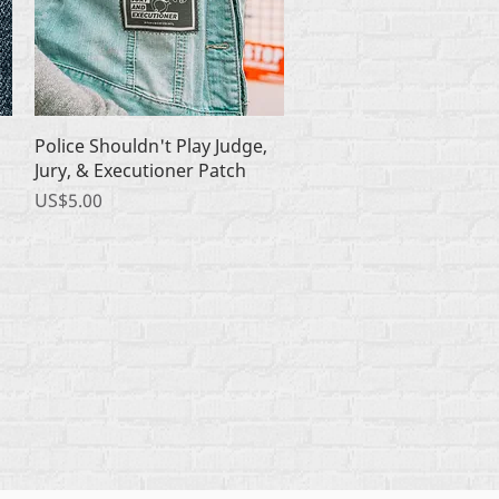
快速瀏覽
Police Shouldn't Play Judge,
Jury, & Executioner Patch
價格
US$5.00