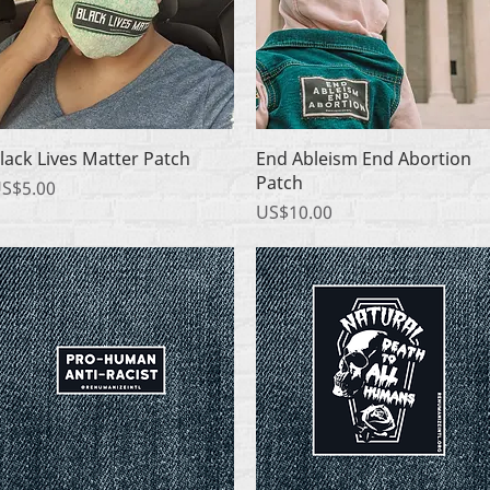
快速瀏覽
快速瀏覽
lack Lives Matter Patch
End Ableism End Abortion
Patch
價格
S$5.00
價格
US$10.00