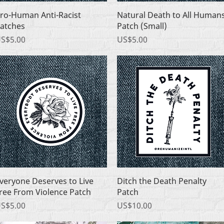
快速瀏覽
快速瀏覽
ro-Human Anti-Racist
Natural Death to All Human
atches
Patch (Small)
價格
價格
S$5.00
US$5.00
快速瀏覽
快速瀏覽
veryone Deserves to Live
Ditch the Death Penalty
ree From Violence Patch
Patch
價格
價格
S$5.00
US$10.00