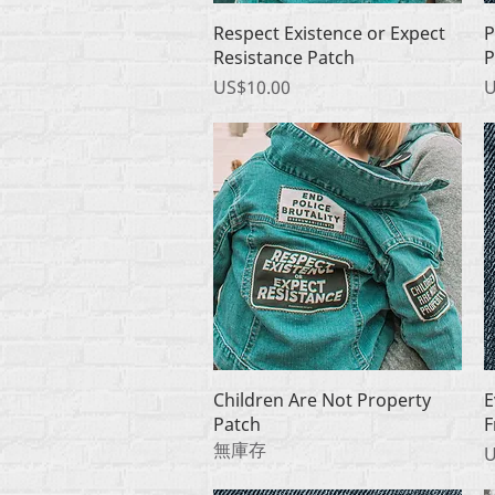
快速瀏覽
Respect Existence or Expect
P
Resistance Patch
P
價格
US$10.00
U
快速瀏覽
Children Are Not Property
E
Patch
F
無庫存
U