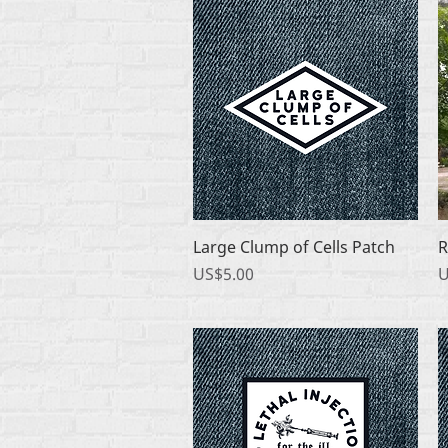
快速瀏覽
Large Clump of Cells Patch
R
價格
US$5.00
U