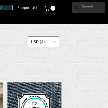
Shop
Support Us!
USD ($)