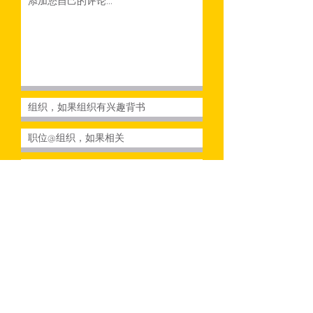
我承认，通过选中此框并在此页面上
提交信息，我认可此支持声明。
我承认，通过提交我的电子邮件和其
他信息，Rehumanize International
和 American United for Life 可能会
与我联系以提供未来的通信，以使我
继续参与这项努力，以便在后 Roe 世
界堕胎后采取全面的支持生命的方法
来伸张正义。
提交