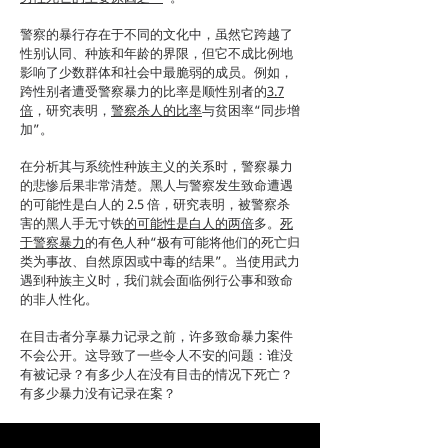
警察的暴行存在于不同的文化中，虽然它跨越了
性别认同、种族和年龄的界限，但它不成比例地
影响了少数群体和社会中最脆弱的成员。例如，
跨性别者遭受警察暴力的比率是顺性别者的
3.7
倍
，研究表明，
警察杀人的比率
与贫困率“同步增
加”。
在分析其与系统性种族主义的关系时，警察暴力
的悲惨后果非常清楚。黑人与警察发生致命遭遇
的可能性是白人的 2.5 倍，研究表明，被警察杀
害的黑人手无寸铁
的可能性是白人的两倍
多。
死
于警察暴力
的有色人种“极有可能将他们的死亡归
类为事故、自然原因或中毒的结果”。当使用武力
遇到种族主义时，我们就会面临例行公事和致命
的非人性化。
在目击者分享暴力记录之前，许多致命暴力案件
不会公开。这导致了一些令人不安的问题：谁没
有被记录？有多少人在没有目击的情况下死亡？
有多少暴力没有记录在案？