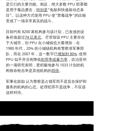
是它们的主要功能。相反，绝大多数 PPU 部署都
是用于毒品袭击，
特别是
“免敲和快速敲动态条
目”。以这种方式使用 PPU 使“禁毒战争”的比喻
变成了一场非常真实的战斗。
目前约有 8200 家机构参与该计划，已发放的设
备价值超过
74 亿美元
。尽管假设 PPU 主要存在
于大城市，但 PPU 在小城镇也大量增加：在
1980 年代，20% 的小城镇机构有警察准军事部
队，而在 2007 年，这一数字已
增加到 80%
.使用
PPU 似乎并没有降低
犯罪率或暴力率
，佐治亚州
的一项研究表明，更积极地参与 1033 计划的机
构致命枪击率是其他机构的
四倍
。
军事化鼓励
认为警察是占领军而不是旨在保护和
服务的机构的心态。处理犯罪不是战争，不应该
这样对待。