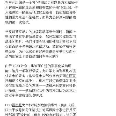
军事化组织
是一个将“使用武力和以暴力相威胁作
为解决问题的最合适和最有效的手段”的组织。作
为始终如一的生活伦理的追随者，我们相信侵略
性的暴力永远不是答案，而暴力是解决问题的糟
糕的第一次尝试。
当反对警察暴力的抗议活动席卷全国时，新闻上
贴满了警察穿着防暴装备、驾驶军车和挥舞军用
武器的照片。他们可能会试图用催泪瓦斯和不那
么致命的子弹来镇压抗议活动。警察如何获得这
些设备，为什么它们看起来更像是军事行动而不
是内部安全？警察是如何军事化的？
由于 1033 计划，迅速而广泛的军事化成为可
能，这是一项联邦倡议，允许军方向警察机构提
供多余的设备（这些盈余大部分来自美国
在阿富
汗和伊拉克的战争
）。机构可以订购榴弹发射器
和催泪瓦斯之类的东西——该机构只需支付设备
运输费用——然后以军队中的特种部队为蓝本组
建准军事警察部队 (PPU)。
PPU
最初是
为“针对特别危险的事件（例如人质、
狙击手或恐怖分子情况）对高风险专家进行反应
性部署”而设计的，但自 1990 年代以来，这并不