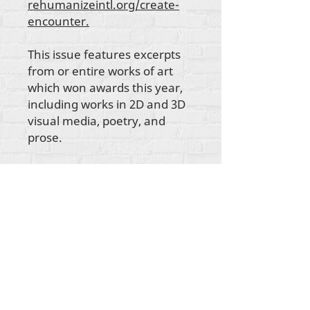
rehumanizeintl.org/create-
encounter.
This issue features excerpts
from or entire works of art
which won awards this year,
including works in 2D and 3D
visual media, poetry, and
prose.
Ауторска права на сав садржај Рехуманизе
Интернатионал
2012-2022
, осим ако није
другачије назначено у ауторским редовима.
Рехуманизе Интернатионал је раније
пословао као Лифе Маттерс Јоурнал, Инц.,