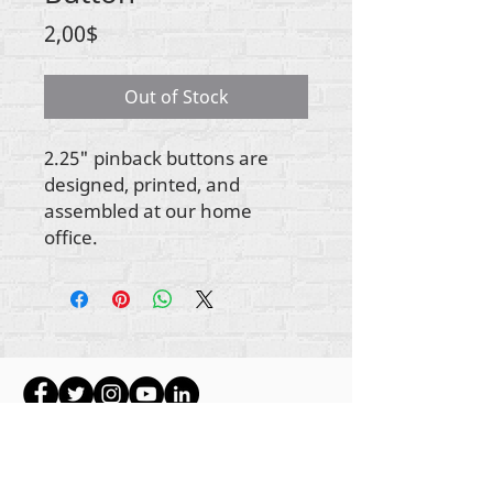
Price
2,00$
Out of Stock
2.25" pinback buttons are
designed, printed, and
assembled at our home
office.
Wszystkie treści objęte prawami autorskimi
Rehumanize International
2012-2022
, chyba że w
bylines zaznaczono inaczej.
Rehumanize International wcześniej prowadziła