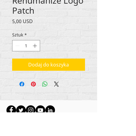
Rehumanize Logo
Patch
Cena
5,00 USD
Sztuk
*
Dodaj do koszyka
Wszystkie treści objęte prawami autorskimi
Rehumanize International
2012-2022
, chyba że w
bylines zaznaczono inaczej.
Rehumanize International wcześniej prowadziła