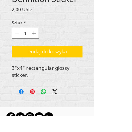
Cena
2,00 USD
Sztuk
*
Dodaj do koszyka
3"x4" rectangular glossy
sticker.
Wszystkie treści objęte prawami autorskimi
Rehumanize International
2012-2022
, chyba że w