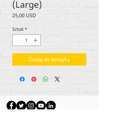
(Large)
Cena
25,00 USD
Sztuk
*
Dodaj do koszyka
Wszystkie treści objęte prawami autorskimi
Rehumanize International
2012-2022
, chyba że w
bylines zaznaczono inaczej.
Rehumanize International wcześniej prowadziła
działalność jako Life Matters Journal, Inc.,
2011-