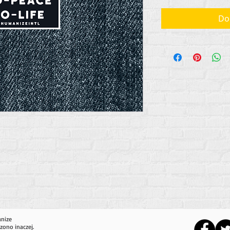
Do
anize
zono inaczej.