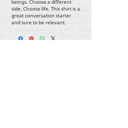
beings. Choose a different
side. Choose life. This shirt is a
great conversation starter
and sure to be relevant.
Wszystkie treści objęte prawami autorskimi
Rehumanize International
2012-2022
, chyba że w
bylines zaznaczono inaczej.
Rehumanize International wcześniej prowadziła
działalność jako Life Matters Journal, Inc.,
2011-
2017
. Rehumanize International było
zarejestrowaną nazwą
Doing Business As
w Life
Matters Journal Inc. w latach
2017-2021
.
Rehumanizuj międzynarodowy
309 Smithfield Street STE 210
Pittsburgh, PA 15222