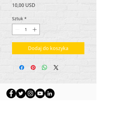
Cena
10,00 USD
Sztuk
*
Dodaj do koszyka
Wszystkie treści objęte prawami autorskimi
Rehumanize International
2012-2022
, chyba że w
bylines zaznaczono inaczej.
Rehumanize International wcześniej prowadziła
działalność jako Life Matters Journal, Inc.,
2011-
2017
. Rehumanize International było
zarejestrowaną nazwą
Doing Business As
w Life