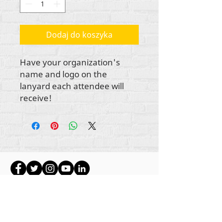
Dodaj do koszyka
Have your organization's
name and logo on the
lanyard each attendee will
receive!
Wszystkie treści objęte prawami autorskimi
Rehumanize International
2012-2022
, chyba że w
bylines zaznaczono inaczej.
Rehumanize International wcześniej prowadziła
działalność jako Life Matters Journal, Inc.,
2011-