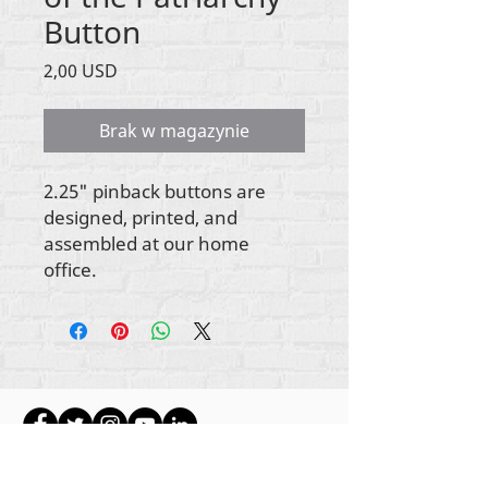
Button
Cena
2,00 USD
Brak w magazynie
2.25" pinback buttons are
designed, printed, and
assembled at our home
office.
Wszystkie treści objęte prawami autorskimi
Rehumanize International
2012-2022
, chyba że w