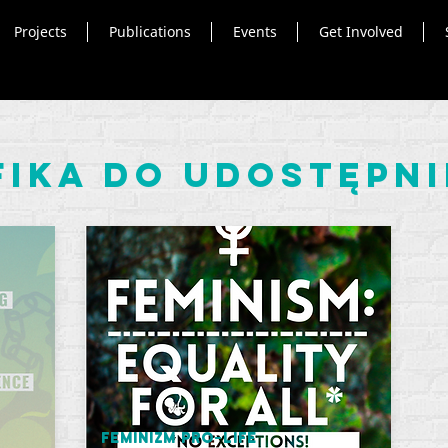
Projects
Publications
Events
Get Involved
fika do udostępni
Feminizm pro-life