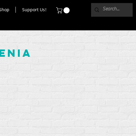
Shop
Support Us!
enia