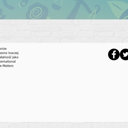
anize
zono inaczej.
ałalność jako
ternational
e Matters