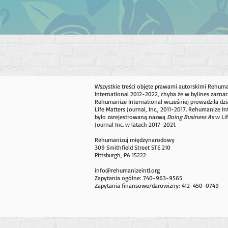
Wszystkie treści objęte prawami autorskimi Rehum
International 2012-2022, chyba że w bylines zaznac
Rehumanize International wcześniej prowadziła dzi
Life Matters Journal, Inc., 2011-2017. Rehumanize In
było zarejestrowaną nazwą
Doing Business As
w Lif
Journal Inc. w latach 2017-2021.
Rehumanizuj międzynarodowy
309 Smithfield Street STE 210
Pittsburgh, PA 15222
info@rehumanizeintl.org
Zapytania ogólne: 740-963-9565
Zapytania finansowe/darowizny: 412-450-0749