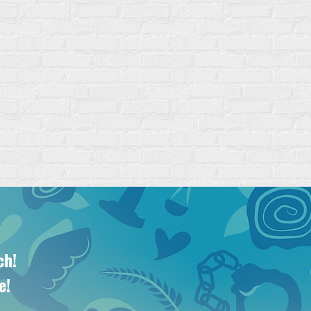
ch!
e!