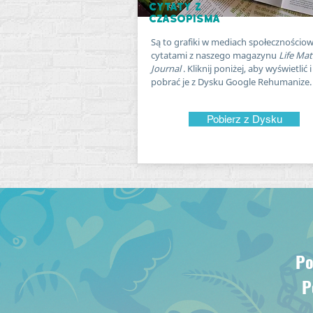
cytaty z
czasopisma
Są to grafiki w mediach społecznościo
cytatami z naszego magazynu
Life Mat
Journal
. Kliknij poniżej, aby wyświetlić i
pobrać je z Dysku Google Rehumanize.
Pobierz z Dysku
Po
P