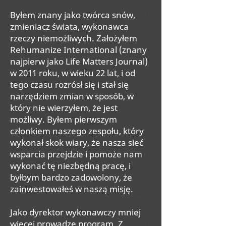
Byłem znany jako twórca snów,
zmieniacz świata, wykonawca
rzeczy niemożliwych. Założyłem
Rehumanize International (znany
najpierw jako Life Matters Journal)
w 2011 roku, w wieku 22 lat, i od
tego czasu rozrósł się i stał się
narzędziem zmian w sposób, w
który nie wierzyłem, że jest
możliwy. Byłem pierwszym
członkiem naszego zespołu, który
wykonał skok wiary, że nasza sieć
wsparcia przejdzie i pomoże nam
wykonać tę niezbędną pracę, i
byłbym bardzo zadowolony, że
zainwestowałeś w naszą misję.
Jako dyrektor wykonawczy mniej
więcej prowadzę program. Z