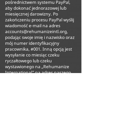
pośrednictwem systemu PayPal,
aby dokonać jednorazowej lub
miesięcznej darowizny. Po
zakończeniu procesu PayPal wyślij
wiadomość e-mail na adres
accounts@rehumanizeintl.org
,
podając swoje imię i nazwisko oraz
mój numer identyfikacyjny
pracownika, #001. Inną opcją jest
wysyłanie co miesiąc czeku
ryczałtowego lub czeku
wystawionego na „Rehumanize
International” na adres naszego
biura (znajduje się w stopce tej
strony)
z twoją zadeklarowaną
kwotą, ponownie z moim
numerem identyfikacyjnym
pracownika #001 w linii notatki.
Zapewni to wypłatę wypłat z
mojego wynagrodzenia w celu