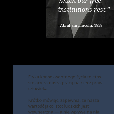
which our free
institutions rest.”
–Abraham Lincoln, 1858
Etyka konsekwentnego życia to etos
stojący za naszą pracą na rzecz praw
człowieka.
Krótko mówiąc, zapewnia, że nasza
wartość jako istot ludzkich jest
wewnętrzna — a nie wpływa na nią