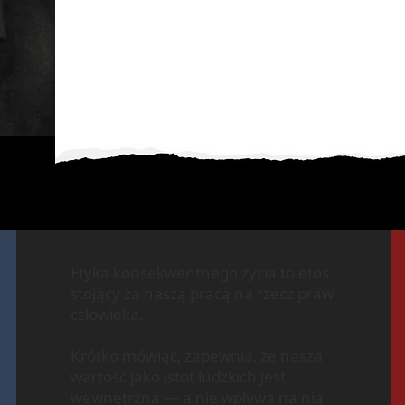
Etyka konsekwentnego życia to etos
stojący za naszą pracą na rzecz praw
człowieka.
Krótko mówiąc, zapewnia, że nasza
wartość jako istot ludzkich jest
wewnętrzna — a nie wpływa na nią