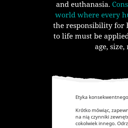
and euthanasia.
Cons
world where every hum
the responsibility for
to life must be applie
age, size,
Etyka konsekwentnego ż
Krótko mówiąc, zapewni
na nią czynniki zewnętr
cokolwiek innego. Odrz