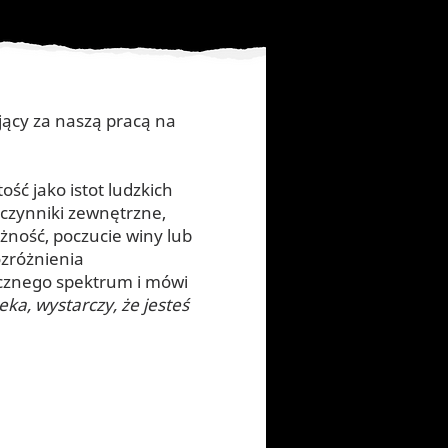
jący za naszą pracą na
ść jako istot ludzkich
 czynniki zewnętrzne,
eżność, poczucie winy lub
ozróżnienia
ycznego spektrum i mówi
ka, wystarczy, że jesteś