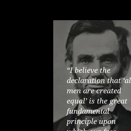
“I believe the
declaration that ‘al
men are created
equal’ is the great
fundamental
principle upon