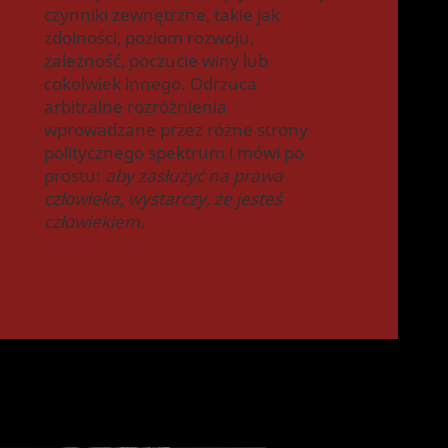
czynniki zewnętrzne, takie jak
zdolności, poziom rozwoju,
zależność, poczucie winy lub
cokolwiek innego. Odrzuca
arbitralne rozróżnienia
wprowadzane przez różne strony
politycznego spektrum i mówi po
prostu:
aby zasłużyć na prawa
człowieka, wystarczy, że jesteś
człowiekiem.