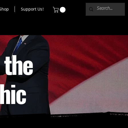
Shop
Support Us!
 the
hic