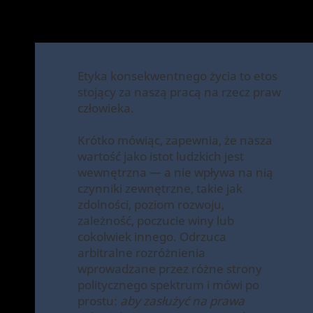
Etyka konsekwentnego życia to etos
stojący za naszą pracą na rzecz praw
człowieka.
Krótko mówiąc, zapewnia, że nasza
wartość jako istot ludzkich jest
wewnętrzna — a nie wpływa na nią
czynniki zewnętrzne, takie jak
zdolności, poziom rozwoju,
zależność, poczucie winy lub
cokolwiek innego. Odrzuca
arbitralne rozróżnienia
wprowadzane przez różne strony
politycznego spektrum i mówi po
prostu:
aby zasłużyć na prawa