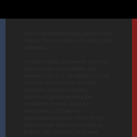
Etyka konsekwentnego życia to etos
stojący za naszą pracą na rzecz praw
człowieka.
Krótko mówiąc, zapewnia, że nasza
wartość jako istot ludzkich jest
wewnętrzna — a nie wpływa na nią
czynniki zewnętrzne, takie jak
zdolności, poziom rozwoju,
zależność, poczucie winy lub
cokolwiek innego. Odrzuca
arbitralne rozróżnienia
wprowadzane przez różne strony
politycznego spektrum i mówi po
prostu:
aby zasłużyć na prawa