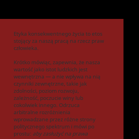
Etyka konsekwentnego życia to etos
stojący za naszą pracą na rzecz praw
człowieka.
Krótko mówiąc, zapewnia, że nasza
wartość jako istot ludzkich jest
wewnętrzna — a nie wpływa na nią
czynniki zewnętrzne, takie jak
zdolności, poziom rozwoju,
zależność, poczucie winy lub
cokolwiek innego. Odrzuca
arbitralne rozróżnienia
wprowadzane przez różne strony
politycznego spektrum i mówi po
prostu:
aby zasłużyć na prawa