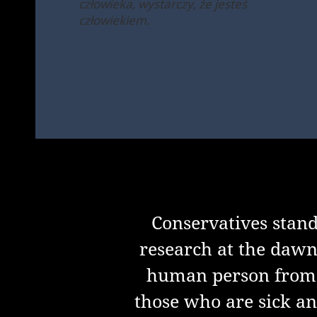
człowieka, wystarczy, że jesteś
człowiekiem.
Conservatives stand
research at the dawn 
human person from t
those who are sick and