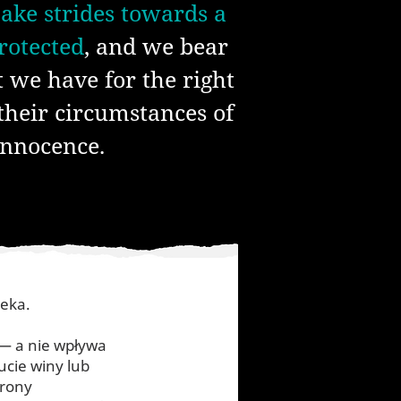
ake strides towards a
rotected
, and we bear
t we have for the right
 their circumstances of
 innocence.
ieka.
 — a nie wpływa
ucie winy lub
trony