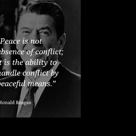
Peace is not
absence of conflict;
t is the ability to
andle conflict by
peaceful means.
”
Ronald Reagan