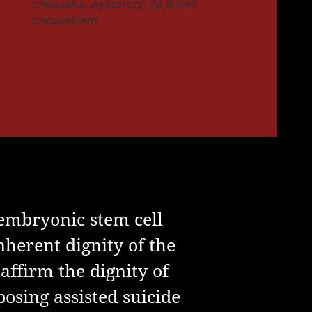
człowieka, wystarczy, że jesteś
człowiekiem.
 embryonic stem cell
nherent dignity of the
ffirm the dignity of
posing assisted suicide