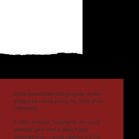
Etyka konsekwentnego życia to etos
stojący za naszą pracą na rzecz praw
człowieka.
Krótko mówiąc, zapewnia, że nasza
wartość jako istot ludzkich jest
wewnętrzna — a nie wpływa na nią