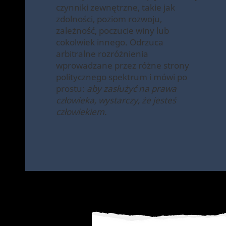
czynniki zewnętrzne, takie jak
zdolności, poziom rozwoju,
zależność, poczucie winy lub
cokolwiek innego. Odrzuca
arbitralne rozróżnienia
wprowadzane przez różne strony
politycznego spektrum i mówi po
prostu:
aby zasłużyć na prawa
człowieka, wystarczy, że jesteś
człowiekiem.