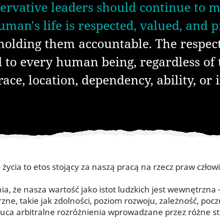
ervative leaders should continue to m
an's life is respected, valued, and p
 holding them accountable. The respec
d to every human being, regardless of
 race, location, dependency, ability, or
ycia to etos stojący za naszą pracą na rzecz praw człow
a, że nasza wartość jako istot ludzkich jest wewnętrzna
zne, takie jak zdolności, poziom rozwoju, zależność, pocz
uca arbitralne rozróżnienia wprowadzane przez różne s