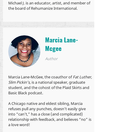
Michael J. is an educator, artist, and member of
the board of Rehumanize International.
Marcia Lane-
Mcgee
Author
Marcia Lane-McGee, the coauthor of
Fat Luther,
Slim Pickin’s,
is a national speaker, graduate
student, and the cohost of the Plaid Skirts and
Basic Black podcast.
A Chicago native and eldest sibling, Marcia
refuses pull any punches, doesn’t easily give
into “can’t,” has a close (and complicated)
relationship with feedback, and believes “no” is
a love word!