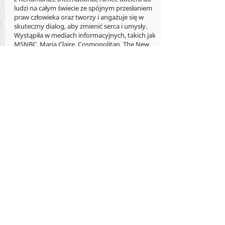
ludzi na całym świecie ze spójnym przesłaniem
praw człowieka oraz tworzy i angażuje się w
skuteczny dialog, aby zmienić serca i umysły.
Wystąpiła w mediach informacyjnych, takich jak
MSNBC, Maria Claire, Cosmopolitan, The New
York Times, The Washington Post, VICE News i
wielu innych. Obecnie mieszka w Pittsburghu ze
swoim głęboko wspierającym mężem, psem i —
w duchu radykalnej gościnności — wszystkimi
przyjaciółmi, którzy wędrują do domu
Murphych.
dr Michael J. New
Instytut Charlotte Lozier
Dr Michael J. New jest pracownikiem naukowym
na Katolickim Uniwersytecie Ameryki oraz