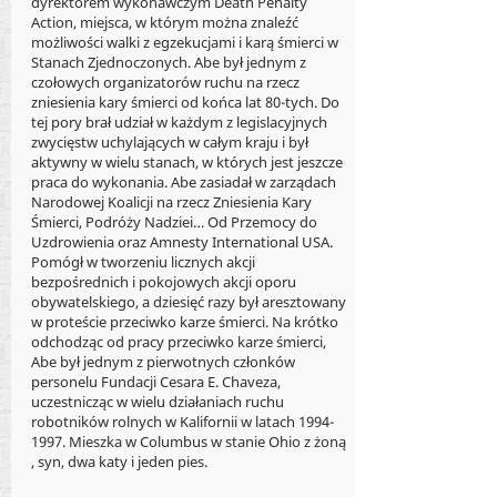
dyrektorem wykonawczym Death Penalty
Action, miejsca, w którym można znaleźć
możliwości walki z egzekucjami i karą śmierci w
Stanach Zjednoczonych. Abe był jednym z
czołowych organizatorów ruchu na rzecz
zniesienia kary śmierci od końca lat 80-tych. Do
tej pory brał udział w każdym z legislacyjnych
zwycięstw uchylających w całym kraju i był
aktywny w wielu stanach, w których jest jeszcze
praca do wykonania. Abe zasiadał w zarządach
Narodowej Koalicji na rzecz Zniesienia Kary
Śmierci, Podróży Nadziei… Od Przemocy do
Uzdrowienia oraz Amnesty International USA.
Pomógł w tworzeniu licznych akcji
bezpośrednich i pokojowych akcji oporu
obywatelskiego, a dziesięć razy był aresztowany
w proteście przeciwko karze śmierci. Na krótko
odchodząc od pracy przeciwko karze śmierci,
Abe był jednym z pierwotnych członków
personelu Fundacji Cesara E. Chaveza,
uczestnicząc w wielu działaniach ruchu
robotników rolnych w Kalifornii w latach
1994-
1997
. Mieszka w Columbus w stanie Ohio z żoną
, syn, dwa katy i jeden pies.