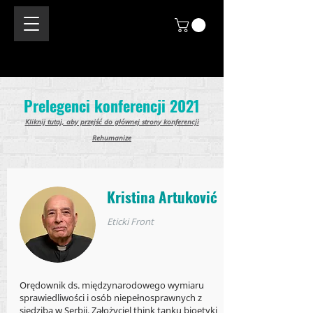
Prelegenci konferencji 2021
Kliknij tutaj, aby przejść do głównej strony konferencji
Rehumanize
Kristina Artuković
Eticki Front
Orędownik ds. międzynarodowego wymiaru
sprawiedliwości i osób niepełnosprawnych z
siedzibą w Serbii. Założyciel think tanku bioetyki