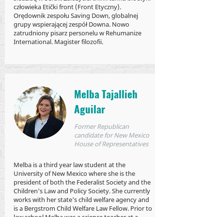
człowieka Etički front (Front Etyczny).
Orędownik zespołu Saving Down, globalnej
grupy wspierającej zespół Downa. Nowo
zatrudniony pisarz personelu w Rehumanize
International. Magister filozofii.
Melba Tajallieh
Aguilar
Former Republican
candidate for New Mexico
House of Representatives
Melba is a third year law student at the
University of New Mexico where she is the
president of both the Federalist Society and the
Children's Law and Policy Society. She currently
works with her state's child welfare agency and
is a Bergstrom Child Welfare Law Fellow. Prior to
law school Melba was a science teacher at a