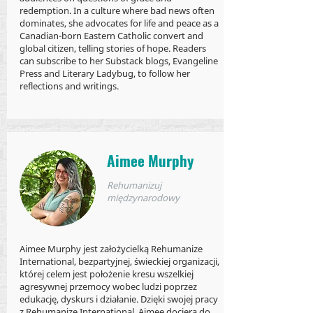
redemption. In a culture where bad news often
dominates, she advocates for life and peace as a
Canadian-born Eastern Catholic convert and
global citizen, telling stories of hope. Readers
can subscribe to her Substack blogs, Evangeline
Press and Literary Ladybug, to follow her
reflections and writings.
Aimee Murphy
Rehumanizuj
międzynarodowy
Aimee Murphy jest założycielką Rehumanize
International, bezpartyjnej, świeckiej organizacji,
której celem jest położenie kresu wszelkiej
agresywnej przemocy wobec ludzi poprzez
edukację, dyskurs i działanie. Dzięki swojej pracy
z Rehumanize International, Aimee dociera do