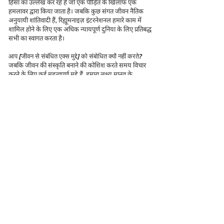
हिंसा का उल्लेख कर रहे हैं जो एक पीड़ित के खिलाफ एक
हमलावर द्वारा किया जाता है। जबकि कुछ संगत जीवन नैतिक
अनुयायी शांतिवादी हैं, रिह्यूमनाइज़ इंटरनेशनल हमारे काम में
शामिल होने के लिए एक अधिक न्यायपूर्ण दुनिया के लिए प्रतिबद्ध
सभी का स्वागत करता है।
आप [जीवन से संबंधित एक्स मुद्दे] को संबोधित क्यों नहीं करते?
जबकि जीवन की संस्कृति बनाने की कोशिश करते समय विचार
करने के लिए कई महत्वपूर्ण मुद्दे हैं, हमारा लक्ष्य मानव के
खिलाफ आक्रामक हिंसा का विरोध करने के लिए सभी पृष्ठभूमि
और राजनीतिक विचारधाराओं के लोगों का एक व्यापक गठबंधन
बनाना है। नतीजतन, हम कल्याणकारी कार्यक्रमों, बंदूक नियंत्रण,
पशु अधिकार, या अन्य जैसे मुद्दों पर कोई रुख नहीं अपनाते हैं।
आप [अवैध आक्रामक हिंसा के एक्स मुद्दे] को संबोधित क्यों नहीं
करते?
रिह्यूमनाइज़ इंटरनेशनल इंसानों के खिलाफ आक्रामक हिंसा के
हर कृत्य का विरोध करता है। हालाँकि, यह तय करते समय कि
हमें किन कार्यों पर ध्यान देना चाहिए, हमने अपनी ऊर्जा को उन
लोगों की ओर निर्देशित करना सबसे अधिक सार्थक पाया है जो
वर्तमान में कानूनी और/या सामाजिक रूप से स्वीकार्य हैं क्योंकि
इन मुद्दों पर दिल और दिमाग बदलने से विधायी परिवर्तन हो
सकता है सभी के लिए समान अधिकार प्राप्त करना आवश्यक है।