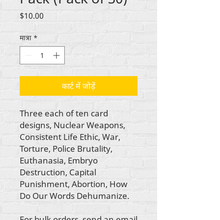
मूल्य
$10.00
मात्रा
*
कार्ट में जोड़ें
Three each of ten card
designs, Nuclear Weapons,
Consistent Life Ethic, War,
Torture, Police Brutality,
Euthanasia, Embryo
Destruction, Capital
Punishment, Abortion, How
Do Our Words Dehumanize.
For bulk orders, send an email