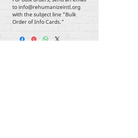
to info@rehumanizeintl.org
with the subject line "Bulk
Order of Info Cards."
सभी सामग्री कॉपीराइट अंतर्राष्ट्रीय
2012-2022
का
पुनर्मानवीकरण करें, जब तक कि अन्यथा बायलाइन में उल्लेख
नहीं किया गया हो।
रिह्यूमनाइज इंटरनेशनल पहले लाइफ मैटर्स जर्नल, इंक.,
2011-
2017
के रूप में कारोबार कर रहा था। रिह्यूमनाइज
इंटरनेशनल
2017-2021
तक लाइफ मैटर्स जर्नल इंक के नाम
से एक पंजीकृत
डूइंग बिजनेस
था।
अंतर्राष्ट्रीय पुन: मानवीकरण
309 स्मिथफील्ड स्ट्रीट एसटीई 210
पिट्सबर्ग, पीए 15222