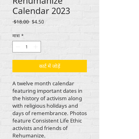
Rehumanize
Calendar 2023
नियमित
बिक्री
 $18.00 
$4.50
मूल्य
मूल्य
मात्रा
*
कार्ट में जोड़ें
A twelve month calendar
featuring important dates in
the history of activism along
with religious holidays and
days of remembrance. Photos
feature Consistent Life Ethic
activists and friends of
Rehumanize.