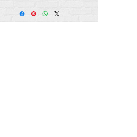
सभी सामग्री कॉपीराइट अंतर्राष्ट्रीय
2012-2022
का
पुनर्मानवीकरण करें, जब तक कि अन्यथा बायलाइन में उल्लेख
नहीं किया गया हो।
रिह्यूमनाइज इंटरनेशनल पहले लाइफ मैटर्स जर्नल, इंक.,
2011-
2017
के रूप में कारोबार कर रहा था। रिह्यूमनाइज
इंटरनेशनल
2017-2021
तक लाइफ मैटर्स जर्नल इंक के नाम
से एक पंजीकृत
डूइंग बिजनेस
था।
अंतर्राष्ट्रीय पुन: मानवीकरण
309 स्मिथफील्ड स्ट्रीट एसटीई 210
पिट्सबर्ग, पीए 15222
info@rehumanizeintl.org
सामान्य पूछताछ:
740-963-9565
वित्तीय/दान संबंधी पूछताछ:
412-450-0749