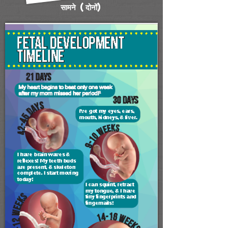
सामने (दोनों)