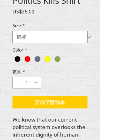
Politics Kills Shirt
價
US$25.00
格
Size
*
Color
*
數量
*
新增至購物車
We know that our current
political system overlooks the
inherent dignity of human